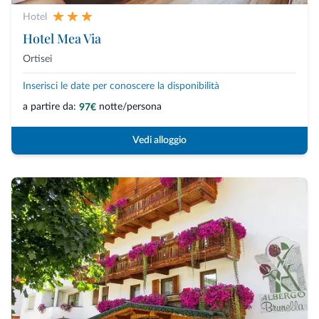
Hotel
Hotel Mea Via
Ortisei
Inserisci le date per conoscere la disponibilità
a partire da:
notte/persona
97€
Vedi alloggio