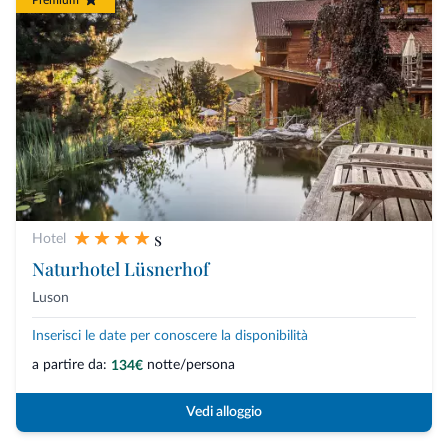
s
Hotel
Naturhotel Lüsnerhof
Luson
Inserisci le date per conoscere la disponibilità
a partire da:
notte/persona
134€
Vedi alloggio