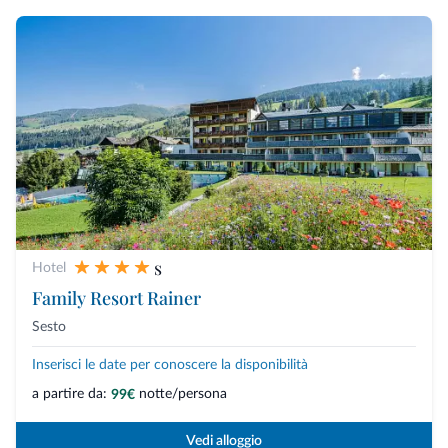
s
Hotel
Family Resort Rainer
Sesto
Inserisci le date per conoscere la disponibilità
a partire da:
notte/persona
99€
Vedi alloggio