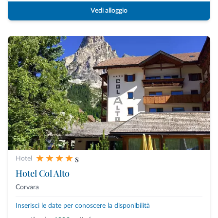
Vedi alloggio
s
Hotel
Hotel Col Alto
Corvara
Inserisci le date per conoscere la disponibilità