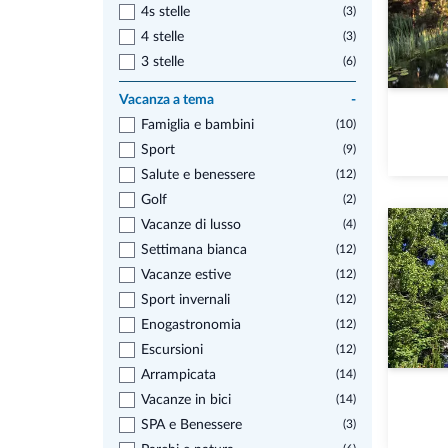
4s stelle
(3)
4 stelle
(3)
3 stelle
(6)
Vacanza a tema
-
Famiglia e bambini
(10)
Sport
(9)
Salute e benessere
(12)
Golf
(2)
Vacanze di lusso
(4)
Settimana bianca
(12)
Vacanze estive
(12)
Sport invernali
(12)
Enogastronomia
(12)
Escursioni
(12)
Arrampicata
(14)
Vacanze in bici
(14)
SPA e Benessere
(3)