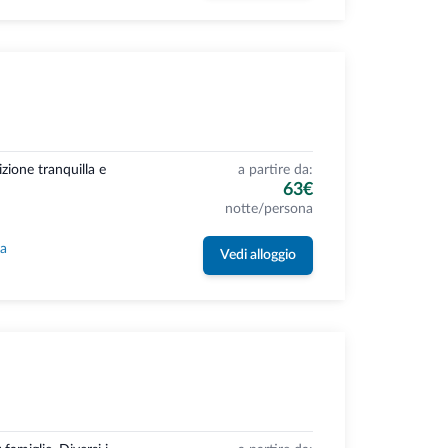
izione tranquilla e
a partire da:
63€
notte/persona
la
Vedi alloggio