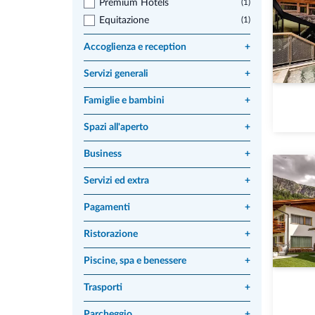
Premium Hotels
(1)
Equitazione
(1)
Accoglienza e reception
+
Servizi generali
+
Famiglie e bambini
+
Spazi all'aperto
+
Business
+
Servizi ed extra
+
Pagamenti
+
Ristorazione
+
Piscine, spa e benessere
+
Trasporti
+
Parcheggio
+