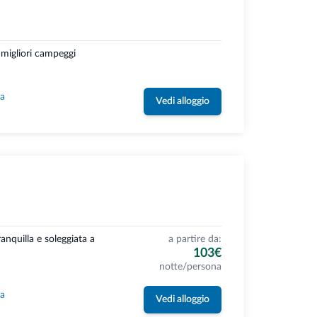
 migliori campeggi
la
Vedi alloggio
ranquilla e soleggiata a
a partire da:
103€
notte/persona
la
Vedi alloggio