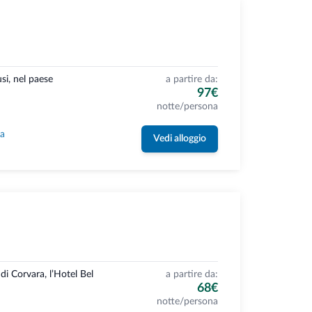
usi, nel paese
a partire da:
97€
notte/persona
la
Vedi alloggio
di Corvara, l’Hotel Bel
a partire da:
68€
notte/persona