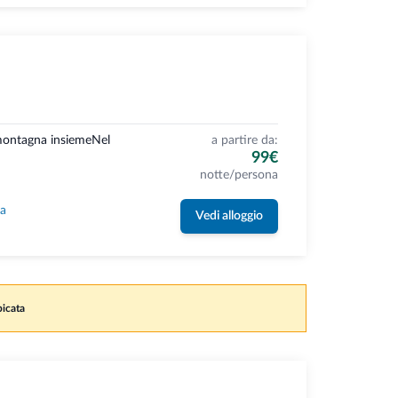
 montagna insiemeNel
a partire da:
99€
notte/persona
la
Vedi alloggio
picata