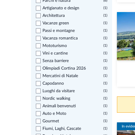
Parchi e natura
(6)
Artigianato e design
(1)
Architettura
(1)
Vacanze green
(1)
Passi e montagne
(1)
Vacanza romantica
(1)
Mototurismo
(1)
Vini e cantine
(1)
Senza barriere
(1)
Olimpiadi Cortina 2026
(1)
Mercatini di Natale
(1)
Capodanno
(1)
Luoghi da visitare
(1)
Nordic walking
(1)
Animali benvenuti
(1)
Auto e Moto
(1)
Gourmet
(1)
In evide
Fiumi, Laghi, Cascate
(1)