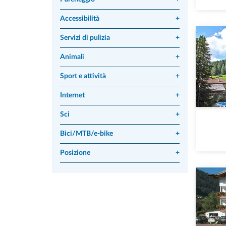
Accessibilità
+
Servizi di pulizia
+
Animali
+
Sport e attività
+
Internet
+
Sci
+
Bici/MTB/e-bike
+
Posizione
+