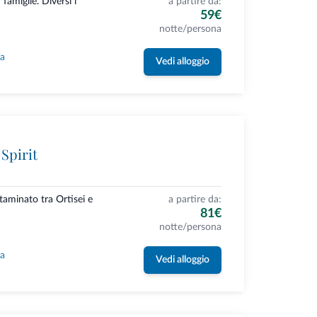
famiglie. Diversi i
a partire da:
59€
notte/persona
la
Vedi alloggio
Spirit
aminato tra Ortisei e
a partire da:
81€
notte/persona
la
Vedi alloggio