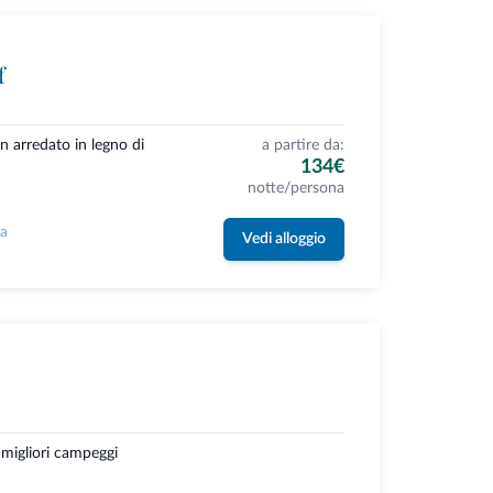
f
n arredato in legno di
a partire da:
134€
notte/persona
la
Vedi alloggio
 migliori campeggi