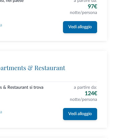
usi, nel paese
a partire da:
97€
notte/persona
la
Vedi alloggio
partments & Restaurant
s & Restaurant si trova
a partire da:
124€
notte/persona
la
Vedi alloggio