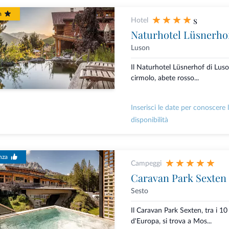
m
s
Hotel
Naturhotel Lüsnerho
Luson
Il Naturhotel Lüsnerhof di Luso
cirmolo, abete rosso...
Inserisci le date per conoscere 
disponibilità
nza
Campeggi
Caravan Park Sexten
Sesto
Il Caravan Park Sexten, tra i 10
d'Europa, si trova a Mos...