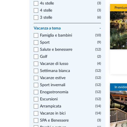
4s stelle
(3)
Premiu
4 stelle
(3)
3 stelle
(6)
Vacanza a tema
-
Famiglia e bambini
(10)
Sport
(9)
Salute e benessere
(12)
Golf
(2)
Vacanze di lusso
(4)
Settimana bianca
(12)
Vacanze estive
(12)
Sport invernali
(12)
In evide
Enogastronomia
(12)
Escursioni
(12)
Arrampicata
(14)
Vacanze in bici
(14)
SPA e Benessere
(3)