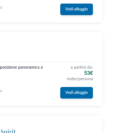
la
Vedi alloggio
a posizione panoramica a
a partire da:
53€
notte/persona
la
Vedi alloggio
Spirit