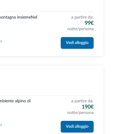
 montagna insiemeNel
a partire da:
99€
notte/persona
la
Vedi alloggio
ambiente alpino di
a partire da:
190€
notte/persona
la
Vedi alloggio