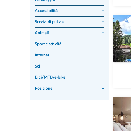
Accessibilità
+
Servizi di pulizia
+
Animali
+
Sport e attività
+
Internet
+
Sci
+
Bici/MTB/e-bike
+
Posizione
+