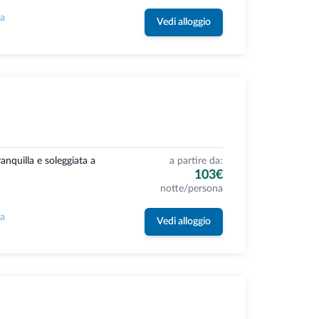
la
Vedi alloggio
ranquilla e soleggiata a
a partire da:
103€
notte/persona
la
Vedi alloggio