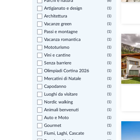
Parchi e natura
(6)
Artigianato e design
(1)
Architettura
(1)
Vacanze green
(1)
Passi e montagne
(1)
Vacanza romantica
(1)
Mototurismo
(1)
Vini e cantine
(1)
Senza barriere
(1)
Olimpiadi Cortina 2026
(1)
Mercatini di Natale
(1)
Capodanno
(1)
Luoghi da visitare
(1)
Nordic walking
(1)
Animali benvenuti
(1)
Auto e Moto
(1)
Gourmet
(1)
Fiumi, Laghi, Cascate
(1)