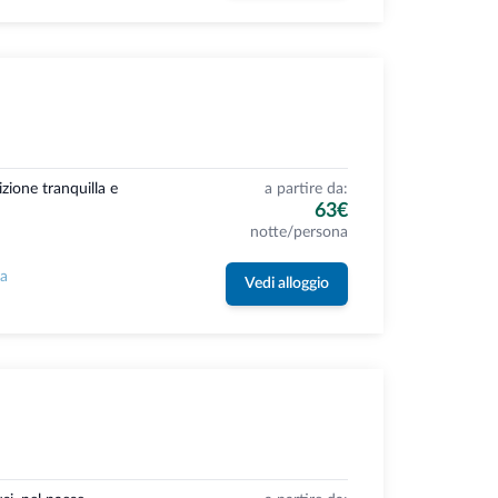
izione tranquilla e
a partire da:
63€
notte/persona
la
Vedi alloggio