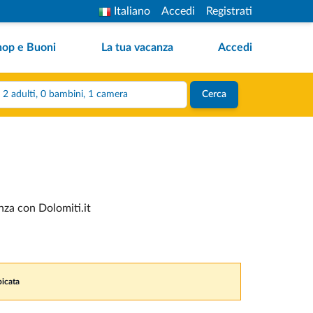
Italiano
Accedi
Registrati
hop e Buoni
La tua vacanza
Accedi
2 adulti, 0 bambini, 1 camera
Cerca
anza con Dolomiti.it
picata