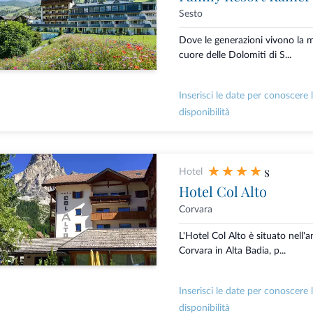
Sesto
Dove le generazioni vivono la
cuore delle Dolomiti di S...
Inserisci le date per conoscere 
disponibilità
s
Hotel
Hotel Col Alto
Corvara
L'Hotel Col Alto è situato nell'
Corvara in Alta Badia, p...
Inserisci le date per conoscere 
disponibilità