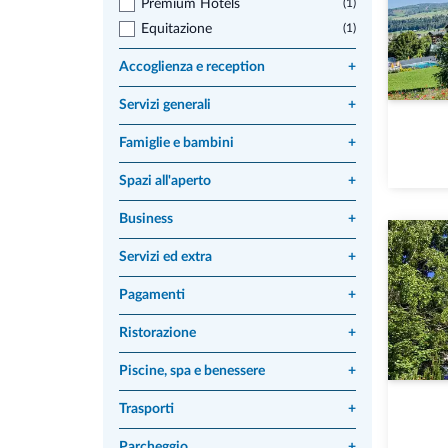
Premium Hotels
(1)
Equitazione
(1)
Accoglienza e reception
+
Servizi generali
+
Famiglie e bambini
+
Spazi all'aperto
+
Business
+
Servizi ed extra
+
Pagamenti
+
Ristorazione
+
Piscine, spa e benessere
+
Trasporti
+
Parcheggio
+