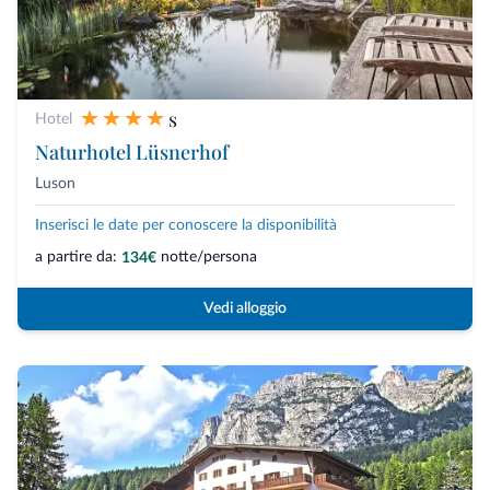
s
Hotel
Naturhotel Lüsnerhof
Luson
Inserisci le date per conoscere la disponibilità
a partire da:
notte/persona
134€
Vedi alloggio