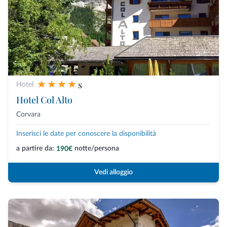
s
Hotel
Hotel Col Alto
Corvara
Inserisci le date per conoscere la disponibilità
a partire da:
notte/persona
190€
Vedi alloggio