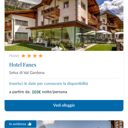
Hotel
Hotel Fanes
Selva di Val Gardena
Inserisci le date per conoscere la disponibilità
a partire da:
notte/persona
103€
Vedi alloggio
In evidenza