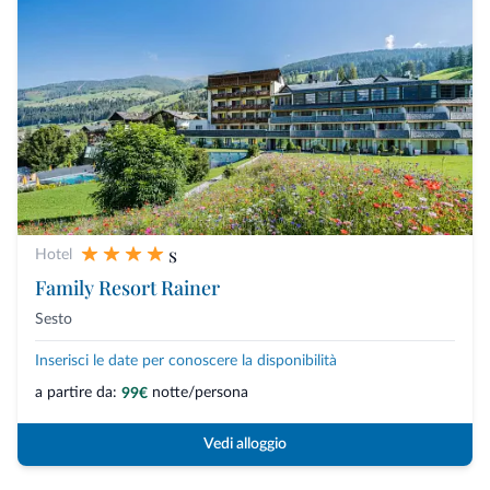
s
Hotel
Family Resort Rainer
Sesto
Inserisci le date per conoscere la disponibilità
a partire da:
notte/persona
99€
Vedi alloggio