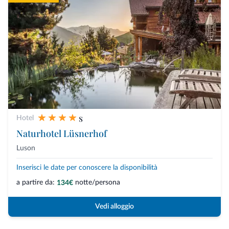
s
Hotel
Naturhotel Lüsnerhof
Luson
Inserisci le date per conoscere la disponibilità
a partire da:
notte/persona
134€
Vedi alloggio