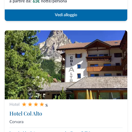
a partire da:
notte/persona
63€
Vedi alloggio
s
Hotel
Hotel Col Alto
Corvara