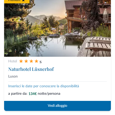
s
Hotel
Naturhotel Lüsnerhof
Luson
Inserisci le date per conoscere la disponibilità
a partire da:
notte/persona
134€
Vedi alloggio