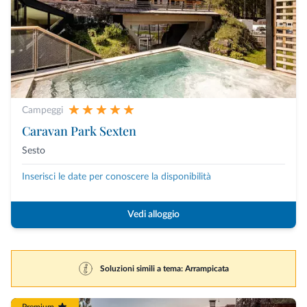
Campeggi
Caravan Park Sexten
Sesto
Inserisci le date per conoscere la disponibilità
Vedi alloggio
Soluzioni simili a tema: Arrampicata
Premium