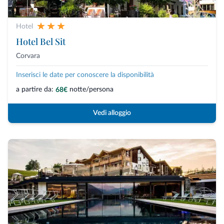
Hotel
Hotel Bel Sit
Corvara
Inserisci le date per conoscere la disponibilità
a partire da:
notte/persona
68€
Vedi alloggio