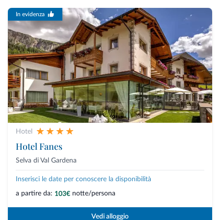
In evidenza
Hotel
Hotel Fanes
Selva di Val Gardena
Inserisci le date per conoscere la disponibilità
a partire da:
notte/persona
103€
Vedi alloggio