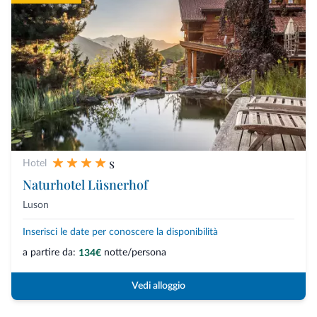
s
Hotel
Naturhotel Lüsnerhof
Luson
Inserisci le date per conoscere la disponibilità
a partire da:
notte/persona
134€
Vedi alloggio