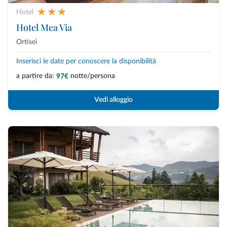
Hotel
Hotel Mea Via
Ortisei
Inserisci le date per conoscere la disponibilità
a partire da:
notte/persona
97€
Vedi alloggio