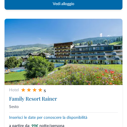
Vedi alloggio
s
Hotel
Family Resort Rainer
Sesto
Inserisci le date per conoscere la disponibilità
a partire da:
notte/persona
99€