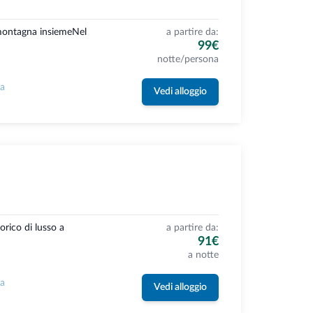
 montagna insiemeNel
a partire da:
99€
notte/persona
la
Vedi alloggio
orico di lusso a
a partire da:
91€
a notte
la
Vedi alloggio