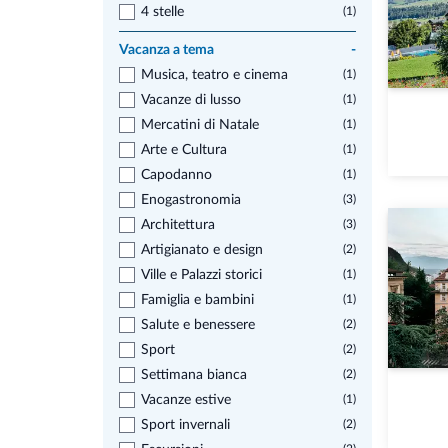
4 stelle
(1)
Vacanza a tema
-
Musica, teatro e cinema
(1)
Vacanze di lusso
(1)
Mercatini di Natale
(1)
Arte e Cultura
(1)
Capodanno
(1)
Enogastronomia
(3)
Architettura
(3)
Artigianato e design
(2)
Ville e Palazzi storici
(1)
Famiglia e bambini
(1)
Salute e benessere
(2)
Sport
(2)
Settimana bianca
(2)
Vacanze estive
(1)
Sport invernali
(2)