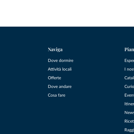
Naviga
Pian
Dove dormire
Espe
Attività locali
I nos
Offerte
Catal
Dove andare
Curio
Cosa fare
Even
Itiner
New
Ricet
Raggi