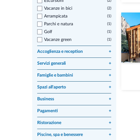
Escursioni
(2)
Vacanze in bici
(2)
Arrampicata
(1)
Parchi e natura
(1)
Golf
(1)
Vacanze green
(1)
Accoglienza e reception
+
Servizi generali
+
Famiglie e bambini
+
Spazi all'aperto
+
Business
+
Pagamenti
+
Ristorazione
+
Piscine, spa e benessere
+