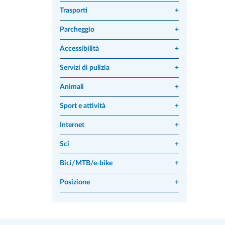
Trasporti
+
Parcheggio
+
Accessibilità
+
Servizi di pulizia
+
Animali
+
Sport e attività
+
Internet
+
Sci
+
Bici/MTB/e-bike
+
Posizione
+