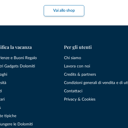
Vai allo shop
ifica la vacanza
Per gli utenti
rienze e Buoni Regalo
Chi siamo
tri Gadgets Dolomiti
Lavora con noi
oghi
Credits & partners
sità
Condizioni generali di vendita e di uti
ti
Contattaci
ari
Privacy & Cookies
s
te tipiche
ungere le Dolomiti