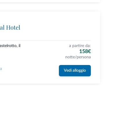
tal Hotel
stelrotto, il
a partire da:
158€
notte/persona
la
Vedi alloggio