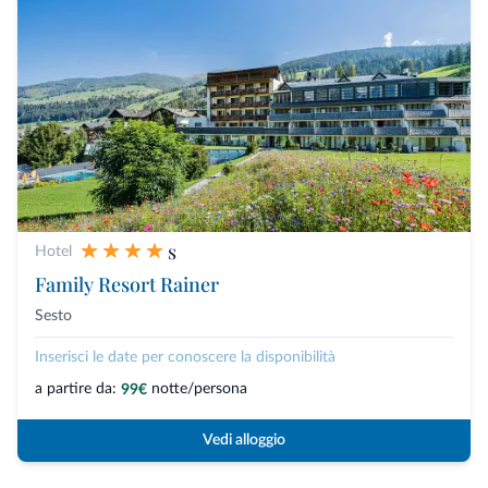
s
Hotel
Family Resort Rainer
Sesto
Inserisci le date per conoscere la disponibilità
a partire da:
notte/persona
99€
Vedi alloggio