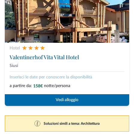
Hotel
Valentinerhof Vita Vital Hotel
Siusi
Inserisci le date per conoscere la disponibilità
a partire da:
notte/persona
158€
Vedi alloggio
Soluzioni simili a tema: Architettura