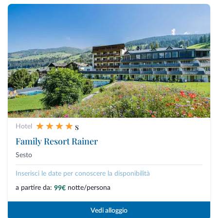
s
Hotel
Family Resort Rainer
Sesto
Inserisci le date per conoscere la disponibilità
a partire da:
notte/persona
99€
Vedi alloggio