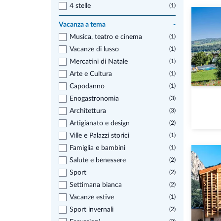
4 stelle
(1)
Vacanza a tema
-
Musica, teatro e cinema
(1)
Vacanze di lusso
(1)
Mercatini di Natale
(1)
Arte e Cultura
(1)
Capodanno
(1)
Enogastronomia
(3)
Architettura
(3)
Artigianato e design
(2)
Ville e Palazzi storici
(1)
Famiglia e bambini
(1)
Salute e benessere
(2)
Sport
(2)
Settimana bianca
(2)
Vacanze estive
(1)
Sport invernali
(2)