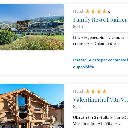
s
Hotel
Family Resort Rainer
Sesto
Dove le generazioni vivono la
cuore delle Dolomiti di S...
Inserisci le date per conoscere 
disponibilità
Hotel
Valentinerhof Vita Vi
Siusi
Ubicato tra Siusi allo Sciliar e Ca
Valentinerhof Vita Vital H...