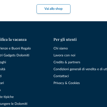
Vai allo shop
ifica la vacanza
Per gli utenti
rienze e Buoni Regalo
Chi siamo
tri Gadgets Dolomiti
Lavora con noi
oghi
Credits & partners
sità
Condizioni generali di vendita e di uti
ti
Contattaci
ari
Privacy & Cookies
s
te tipiche
ungere le Dolomiti