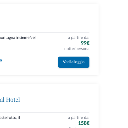
 montagna insiemeNel
a partire da:
99€
notte/persona
la
Vedi alloggio
tal Hotel
stelrotto, il
a partire da:
158€