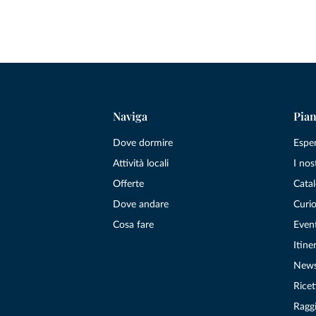
Naviga
Pian
Dove dormire
Espe
Attività locali
I nos
Offerte
Catal
Dove andare
Curio
Cosa fare
Even
Itiner
New
Ricet
Raggi