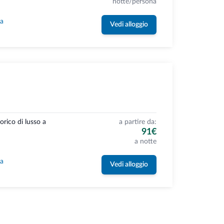
notte/persona
la
Vedi alloggio
orico di lusso a
a partire da:
91€
a notte
la
Vedi alloggio