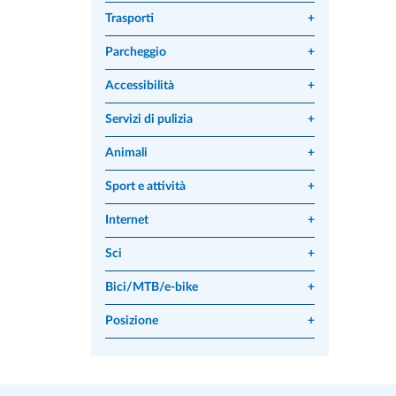
Trasporti
+
Parcheggio
+
Accessibilità
+
Servizi di pulizia
+
Animali
+
Sport e attività
+
Internet
+
Sci
+
Bici/MTB/e-bike
+
Posizione
+