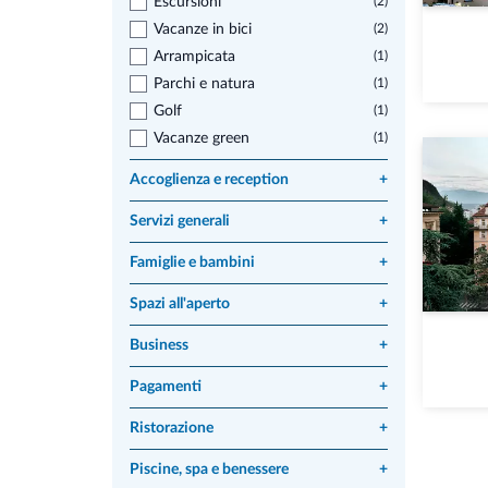
Escursioni
(2)
Vacanze in bici
(2)
Arrampicata
(1)
Parchi e natura
(1)
Golf
(1)
Vacanze green
(1)
Accoglienza e reception
+
Servizi generali
+
Famiglie e bambini
+
Spazi all'aperto
+
Business
+
Pagamenti
+
Ristorazione
+
Piscine, spa e benessere
+