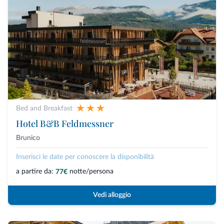
Bed and Breakfast
Hotel B&B Feldmessner
Brunico
Inserisci le date per conoscere la disponibilità
a partire da:
notte/persona
77€
Vedi alloggio