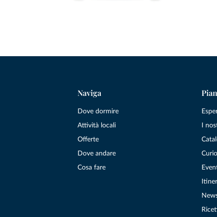
Naviga
Pian
Dove dormire
Espe
Attività locali
I nos
Offerte
Catal
Dove andare
Curio
Cosa fare
Even
Itiner
New
Ricet