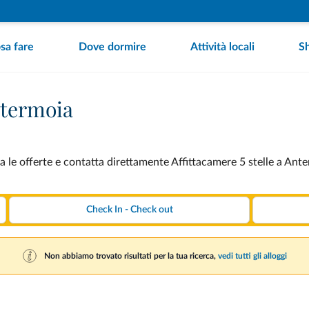
sa fare
Dove dormire
Attività locali
S
ntermoia
 le offerte e contatta direttamente Affittacamere 5 stelle a Ante
Non abbiamo trovato risultati per la tua ricerca,
vedi tutti gli alloggi