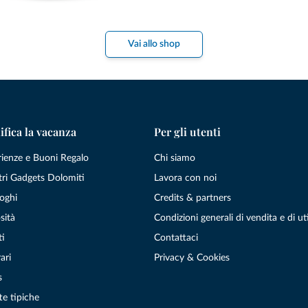
Vai allo shop
ifica la vacanza
Per gli utenti
rienze e Buoni Regalo
Chi siamo
tri Gadgets Dolomiti
Lavora con noi
oghi
Credits & partners
sità
Condizioni generali di vendita e di uti
ti
Contattaci
ari
Privacy & Cookies
s
te tipiche