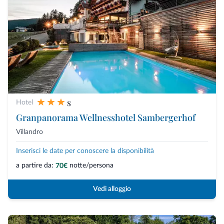
s
Hotel
Granpanorama Wellnesshotel Sambergerhof
Villandro
Inserisci le date per conoscere la disponibilità
a partire da:
notte/persona
70€
Vedi alloggio