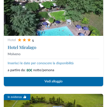
s
Hotel
Hotel Miralago
Molveno
Inserisci le date per conoscere la disponibilità
a partire da:
notte/persona
80€
Vedi alloggio
In evidenza