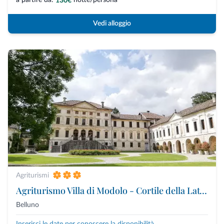
130€
Vedi alloggio
Agriturismi
Agriturismo Villa di Modolo - Cortile della Latteria
Belluno
Inserisci le date per conoscere la disponibilità