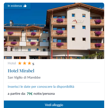
In evidenza
s
Hotel
Hotel Mirabel
San Vigilio di Marebbe
Inserisci le date per conoscere la disponibilità
a partire da:
notte/persona
79€
Vedi alloggio