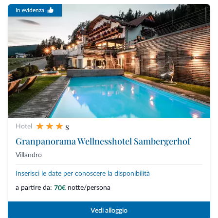
In evidenza
s
Hotel
Granpanorama Wellnesshotel Sambergerhof
Villandro
Inserisci le date per conoscere la disponibilità
a partire da:
notte/persona
70€
Vedi alloggio