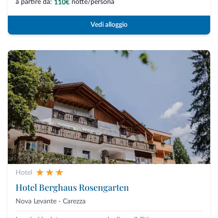
a partire da:
notte/persona
110€
Vedi alloggio
Hotel
Hotel Berghaus Rosengarten
Nova Levante - Carezza