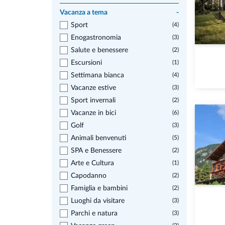
Vacanza a tema
-
Sport
(4)
Enogastronomia
(3)
Salute e benessere
(2)
Escursioni
(1)
Settimana bianca
(4)
Vacanze estive
(3)
Sport invernali
(2)
Vacanze in bici
(6)
Golf
(3)
Animali benvenuti
(5)
SPA e Benessere
(2)
Arte e Cultura
(1)
Capodanno
(2)
Famiglia e bambini
(2)
Luoghi da visitare
(3)
Parchi e natura
(3)