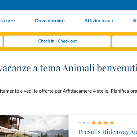
sa fare
Dove dormire
Attività locali
S
r vacanze a tema Animali benvenut
amente e vedi le offerte per Affittacamere 4 stelle. Pianifica or
Hotel
Presulis Hideaway A