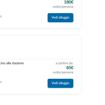
180€
notte/persona
la
Vedi alloggio
cino alla stazione
a partire da:
85€
notte/persona
la
Vedi alloggio