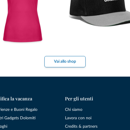
Vai allo shop
ifica la vacanza
Per gli utenti
rienze e Buoni Regalo
Chi siamo
tri Gadgets Dolomiti
Lavora con noi
oghi
Credits & partners