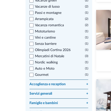
Vacanze green
(2)
Vacanze di lusso
(2)
Passi e montagne
(1)
Arrampicata
(2)
Vacanza romantica
(2)
Mototurismo
(1)
Vini e cantine
(1)
Senza barriere
(1)
Olimpiadi Cortina 2026
(1)
Mercatini di Natale
(3)
Nordic walking
(1)
Auto e Moto
(1)
Gourmet
(1)
Accoglienza e reception
+
Servizi generali
+
Famiglie e bambini
+