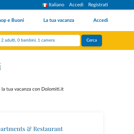
Italiano
Accedi
Registrati
hop e Buoni
La tua vacanza
Accedi
2 adulti, 0 bambini, 1 camera
Cerca
i
a la tua vacanza con Dolomiti.it
partments & Restaurant