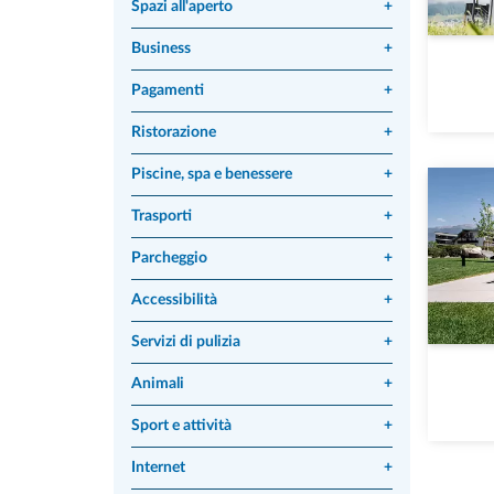
Spazi all'aperto
+
Business
+
Pagamenti
+
Ristorazione
+
Piscine, spa e benessere
+
Trasporti
+
Parcheggio
+
Accessibilità
+
Servizi di pulizia
+
Animali
+
Sport e attività
+
Internet
+