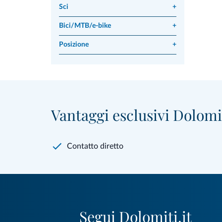
Sci
+
Bici/MTB/e-bike
+
Posizione
+
Vantaggi esclusivi Dolomit
Contatto diretto
Segui Dolomiti.it