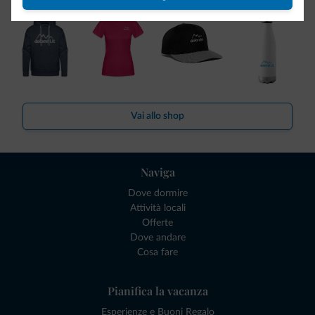
Vai allo shop
Naviga
Dove dormire
Attività locali
Offerte
Dove andare
Cosa fare
Pianifica la vacanza
Esperienze e Buoni Regalo