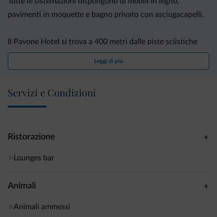
Tutte le sistemazioni dispongono di mobili in legno,
pavimenti in moquette e bagno privato con asciugacapelli.
Il Pavone Hotel si trova a 400 metri dalle piste sciistiche
della Paganella 2001, a meno di 10 minuti in auto dal Lago
Leggi di più
di Molveno e a 200 metri dalla fermata di un autobus che
fornisce collegamenti con Trento.
Servizi e Condizioni
Ristorazione
Lounges bar
Animali
Animali ammessi