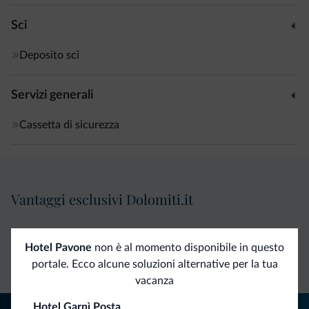
Sci
Deposito sci
Servizi generali
Cassetta di sicurezza
Vantaggi esclusivi Dolomiti.it
Contatto
Tariffe
Richieste non
Hotel Pavone
non è al momento disponibile in questo
diretto
vantaggiose
vincolanti
portale. Ecco alcune soluzioni alternative per la tua
vacanza
Hotel Garnì Posta