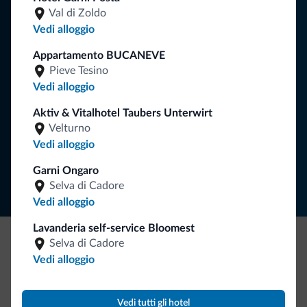
Consigli dalle Dolomiti
Val di Zoldo
Vedi alloggio
Riceverai informazioni, offerte esclusive e news per la tua
vacanza nelle Dolomiti.
Appartamento BUCANEVE
Pieve Tesino
Vedi alloggio
ISCRIVITI ALLA NEWSLETTER
Aktiv & Vitalhotel Taubers Unterwirt
Velturno
Vedi alloggio
Segui Dolomiti.it
Garni Ongaro
Selva di Cadore
Vedi alloggio
Lavanderia self-service Bloomest
Selva di Cadore
Be Original, scopri la nuova collezione
Vedi alloggio
Ce l'avete chiesto in tanti. Ecco la nuova collezione firmata
Dolomiti.it!
Vedi tutti gli hotel