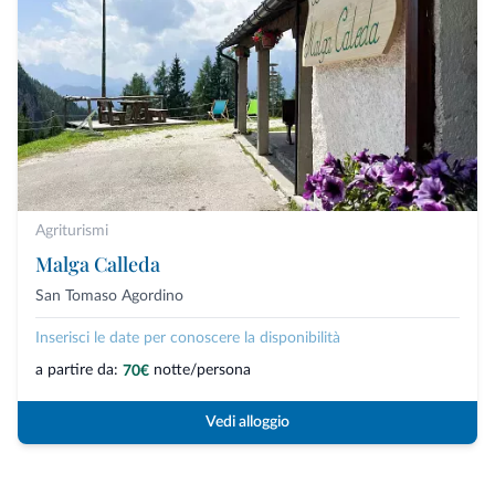
Agriturismi
Malga Calleda
San Tomaso Agordino
Inserisci le date per conoscere la disponibilità
a partire da:
notte/persona
70€
Vedi alloggio