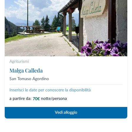
Agriturismi
Malga Calleda
San Tomaso Agordino
Inserisci le date per conoscere la disponibilità
a partire da:
notte/persona
70€
Vedi alloggio