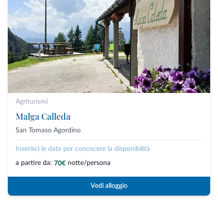
Agriturismi
Malga Calleda
San Tomaso Agordino
Inserisci le date per conoscere la disponibilità
a partire da:
notte/persona
70€
Vedi alloggio