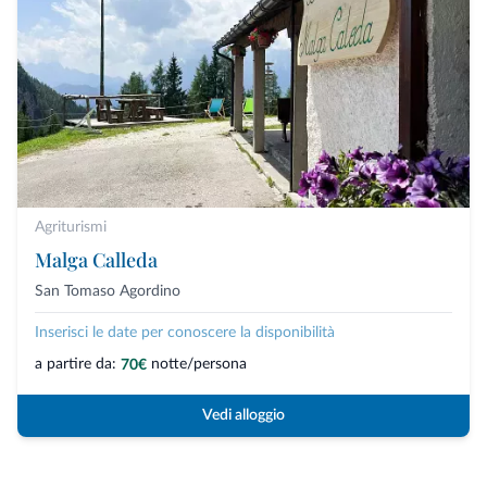
Agriturismi
Malga Calleda
San Tomaso Agordino
Inserisci le date per conoscere la disponibilità
a partire da:
notte/persona
70€
Vedi alloggio