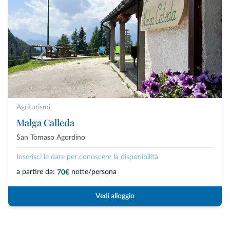
Agriturismi
Malga Calleda
San Tomaso Agordino
Inserisci le date per conoscere la disponibilità
a partire da:
notte/persona
70€
Vedi alloggio