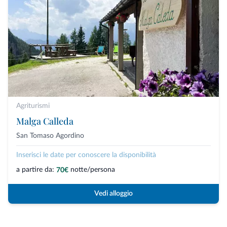
Agriturismi
Malga Calleda
San Tomaso Agordino
Inserisci le date per conoscere la disponibilità
a partire da:
notte/persona
70€
Vedi alloggio