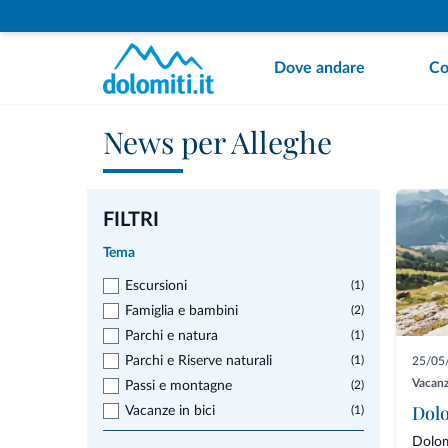
Dove andare
Co
News per Alleghe
FILTRI
Tema
Escursioni
(1)
Famiglia e bambini
(2)
Parchi e natura
(1)
Parchi e Riserve naturali
(1)
25/05
Vacanz
Passi e montagne
(2)
Vacanze in bici
(1)