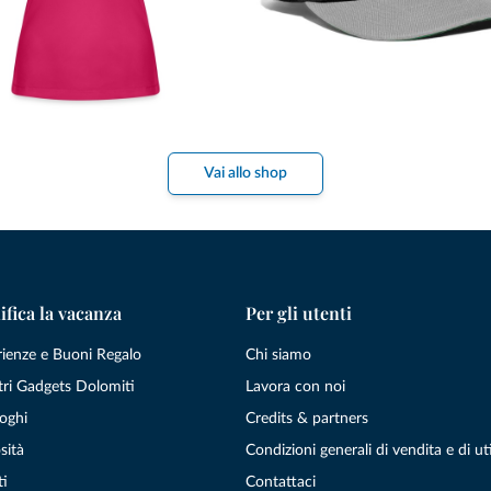
Vai allo shop
ifica la vacanza
Per gli utenti
rienze e Buoni Regalo
Chi siamo
tri Gadgets Dolomiti
Lavora con noi
oghi
Credits & partners
sità
Condizioni generali di vendita e di uti
ti
Contattaci