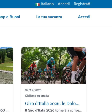
Italiano
Accedi
Registrati
hop e Buoni
La tua vacanza
Accedi
02/12/2025
Ciclismo su strada
Giro d'Italia 2026: le Dolomiti tornano protagoniste
Ad Alleghe, ai Piani di Pezzè (1.450 m), proprio davanti alla rinnovata Grande Baita...
Il Giro d’Italia 2026 tornerà a scrivere alcune delle sue pagine più attese sulle Dol...