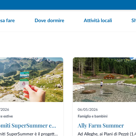
sa fare
Dove dormire
Attività locali
S
/2026
06/05/2026
e estive
Famiglia e bambini
Dolomiti SuperSummer estate: apertura impianti di risalita
Ally Farm Summer
Dolomiti SuperSummer è il progetto estivo del comprensorio Dolomiti Superski che rend...