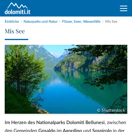
Einblicke
Naturparks und Natur
Flüsse, Seen, Wasserfälle
Mis See
Mis See
© Shutterstock
Im Herzen des Nationalparks Dolomiti Bellunesi
, zwischen
den Gemeinden
Gosaldo
im
Agordino
und
Sospirolo
in der