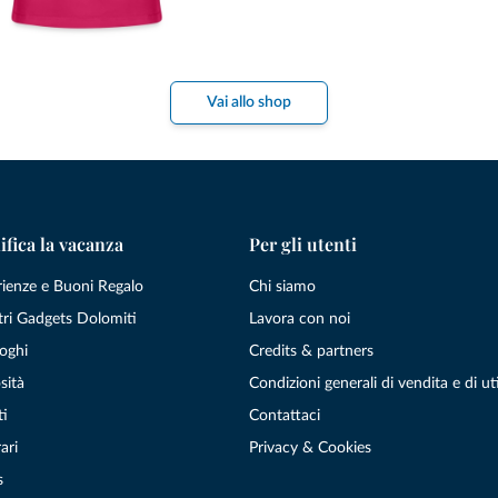
Vai allo shop
ifica la vacanza
Per gli utenti
rienze e Buoni Regalo
Chi siamo
tri Gadgets Dolomiti
Lavora con noi
oghi
Credits & partners
sità
Condizioni generali di vendita e di uti
ti
Contattaci
ari
Privacy & Cookies
s