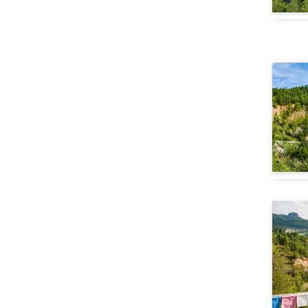
Lorenzago di Cadore
(1)
Lüsen
(1)
Mazzin
(2)
Misurina
(1)
Moena
(3)
Niederdorf
(1)
Obereggen - Eggen
(2)
Padola di Comelico
(1)
Passo San Pellegrino
(3)
Pieve di Cadore
(1)
Prags
(1)
Ratschings
(1)
Ritten
(1)
Rocca Pietore
(1)
Rosengarten-Latemar/Eggental
(2)
Rovereto
(1)
Rovereto - Vallagarina Tal und
(1)
Hochebene von Brentonico