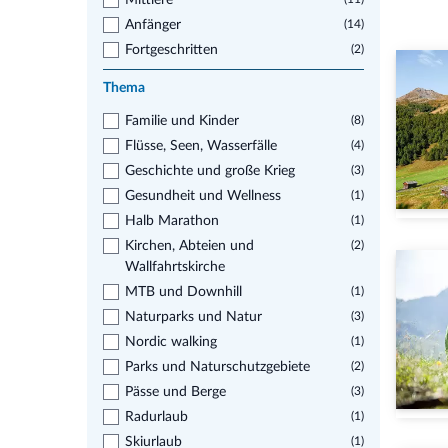
Mittlere
Anfänger
(14)
Fortgeschritten
(2)
Thema
Familie und Kinder
(8)
Flüsse, Seen, Wasserfälle
(4)
Geschichte und große Krieg
(3)
Gesundheit und Wellness
(1)
Halb Marathon
(1)
Kirchen, Abteien und
(2)
Wallfahrtskirche
MTB und Downhill
(1)
Naturparks und Natur
(3)
Nordic walking
(1)
Parks und Naturschutzgebiete
(2)
Pässe und Berge
(3)
Radurlaub
(1)
Skiurlaub
(1)