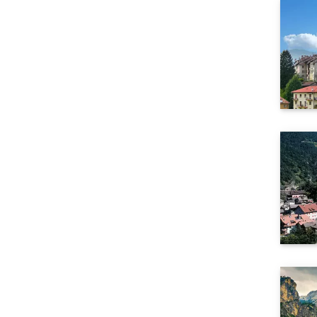
Vigo di Cadore
(1)
Villnösser Tal
(1)
Welsberg
(1)
Wengen
(1)
Wolkenstein in Gröden
(1)