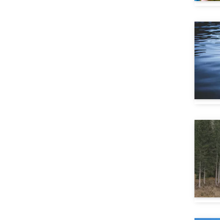
Salurn
(1)
San Pietro di Cadore
(1)
San Vito di Cadore
(1)
Santo Stefano di Cadore
(1)
Sappada / Plodn
(1)
Schluderns
(1)
Sexten
(1)
Soraga
(3)
Sospirolo
(1)
St. Kassian
(1)
St. Martin in Thurn
(1)
Sterzing
(3)
Tramin
(1)
Trient
(1)
Untermoj
(1)
Vahrn
(1)
Vajont
(3)
Vals
(1)