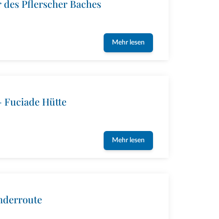
 des Pflerscher Baches
Mehr lesen
- Fuciade Hütte
Mehr lesen
nderroute