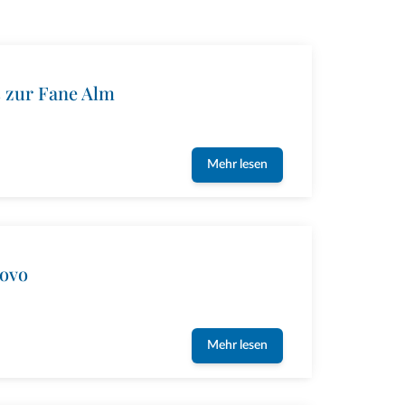
s zur Fane Alm
Mehr lesen
iovo
Mehr lesen