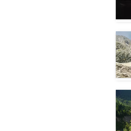
Eisacktal
(1)
Erto und Casso
(2)
Fassatal
(2)
Feldthurns
(1)
Feltre
(1)
Ferienregion Marmolata - Rocca
(1)
Pietore
Fiera di Primiero
(1)
Fleimstal
(1)
Gossensass - Pflerschertal
(1)
Grödental
(1)
Hochabtei
(1)
Klausen
(2)
Kolfuschg
(1)
La Villa
(1)
Levico Terme
(1)
Livinallongo del Col di Lana
(1)
Longarone
(4)