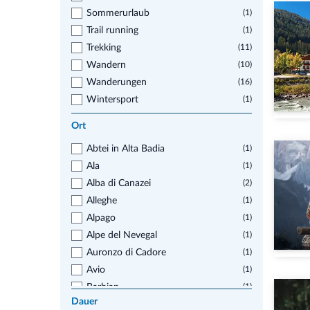
Sommerurlaub
(1)
Trail running
(1)
Trekking
(11)
Wandern
(10)
Wanderungen
(16)
Wintersport
(1)
Ort
Abtei in Alta Badia
(1)
Ala
(1)
Alba di Canazei
(2)
Alleghe
(1)
Alpago
(1)
Alpe del Nevegal
(1)
Auronzo di Cadore
(1)
Avio
(1)
Barbian
(1)
Dauer
Baselga di Pinè
(1)