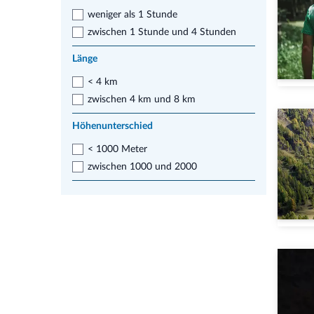
Belluno
(1)
weniger als 1 Stunde
Besenello
(1)
zwischen 1 Stunde und 4 Stunden
Borgo Valsugana
(1)
Länge
Bozen
(2)
Brenner
< 4 km
(1)
Brentonico
zwischen 4 km und 8 km
(1)
Brixen
(1)
Höhenunterschied
Calliano
(1)
< 1000 Meter
Campill
(1)
zwischen 1000 und 2000
Campitello di Fassa
(2)
Canale d'Agordo
(1)
Canazei
(2)
Comelico
(1)
Comelico Superiore
(1)
Cortina
(1)
Cortina d'Ampezzo
(1)
Corvara
(1)
Danta di Cadore
(1)