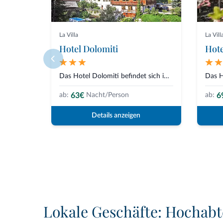
La Villa
La Vill
Hotel Dolomiti
Hote
Das Hotel Dolomiti befindet sich in einer ruhigen Panoramalage in Stern, in...
63€
6
ab:
Nacht/Person
ab:
Details anzeigen
Lokale Geschäfte: Hochab