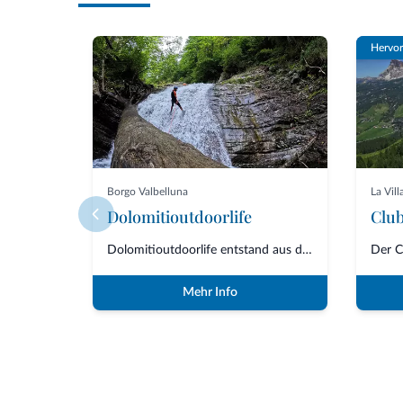
Hervo
Borgo Valbelluna
La Vill
Dolomitioutdoorlife
Dolomitioutdoorlife entstand aus der Freundschaft und Zusammenarbeit von Fa...
Mehr Info