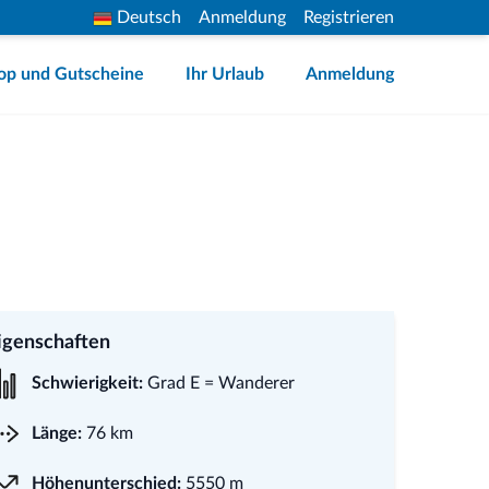
Deutsch
Anmeldung
Registrieren
op und Gutscheine
Ihr Urlaub
Anmeldung
igenschaften
Schwierigkeit:
Grad E = Wanderer
Länge:
76 km
Höhenunterschied:
5550 m