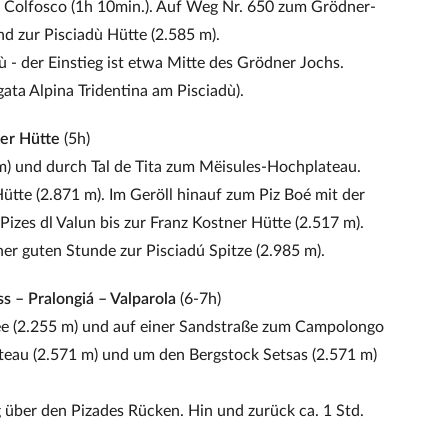
 Colfosco (1h 10min.). Auf Weg Nr. 650 zum Grödner-
nd zur Pisciadù Hütte (2.585 m).
ù - der Einstieg ist etwa Mitte des Grödner Jochs.
gata Alpina Tridentina am Pisciadù).
ner Hütte
(5h)
m) und durch Tal de Tita zum Mëisules-Hochplateau.
ütte (2.871 m). Im Geröll hinauf zum Piz Boé mit der
izes dl Valun bis zur Franz Kostner Hütte (2.517 m).
r guten Stunde zur Pisciadú Spitze (2.985 m).
 – Pralongiá – Valparola
(6-7h)
ee (2.255 m) und auf einer Sandstraße zum Campolongo
ateau (2.571 m) und um den Bergstock Setsas (2.571 m)
über den Pizades Rücken. Hin und zurück ca. 1 Std.