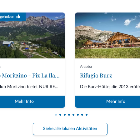
rgehoben
a
Arabba
Club Moritzino - Piz La Ila mt. 2100
Rifugio Burz
Der Club Moritzino bietet NUR RESTAURANT-SERVICE zum Mittag- und Abendessen...
Mehr Info
Mehr Info
Siehe alle lokalen Aktivitäten