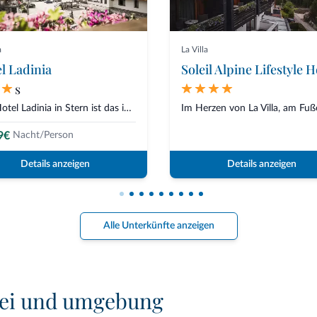
a
La Villa
l Ladinia
Soleil Alpine Lifestyle H
s
Das Hotel Ladinia in Stern ist das ideale Ziel für einen fantastischen Fami...
9€
Nacht/Person
Details anzeigen
Details anzeigen
Alle Unterkünfte anzeigen
tei und umgebung