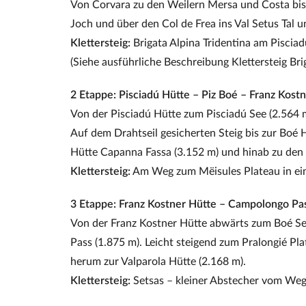
Von Corvara zu den Weilern Mersa und Costa bis
Joch und über den Col de Frea ins Val Setus Tal u
Klettersteig:
Brigata Alpina Tridentina am Pisciad
(Siehe ausführliche Beschreibung Klettersteig Bri
2 Etappe: Pisciadú Hütte – Piz Boé – Franz Kost
Von der Pisciadú Hütte zum Pisciadú See (2.564 
Auf dem Drahtseil gesicherten Steig bis zur Boé H
Hütte Capanna Fassa (3.152 m) und hinab zu den P
Klettersteig:
Am Weg zum Mëisules Plateau in eine
3 Etappe: Franz Kostner Hütte – Campolongo Pass
Von der Franz Kostner Hütte abwärts zum Boé S
Pass (1.875 m). Leicht steigend zum Pralongié Pl
herum zur Valparola Hütte (2.168 m).
Klettersteig:
Setsas – kleiner Abstecher vom Weg 