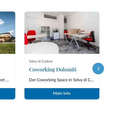
Selva di Cadore
Selva di C
Coworking Dolomiti
Die Burz-Hütte, die 2013 eröffnet wurde, befindet sich in Arabba in der Gem...
Der Coworking Space in Selva di Cadore ist die ideale Lösung für alle, die...
Mehr Info