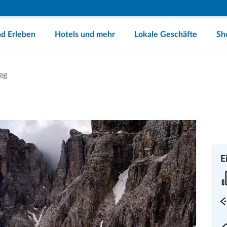
d Erleben
Hotels und mehr
Lokale Geschäfte
Sh
eg
E