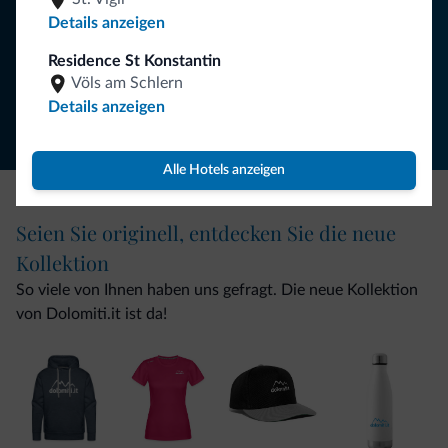
NEWSLETTER ABONNIEREN
Details anzeigen
Residence St Konstantin
Folgen Sie Dolomiti.it auf
Völs am Schlern
Details anzeigen
Alle Hotels anzeigen
Seien Sie originell, entdecken Sie die neue
Kollektion
So viele von Ihnen haben uns gefragt. Die neue Kollektion
von Dolomiti.it ist da!