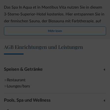
Das Spa In Aqua et in Montibus Vita nutzen Sie in diesem
3-Sterne-Superior-Hotel kostenlos. Hier entspannen Sie in
der finnischen Sauna, der Biosauna mit Farbtherapie, auf
dem Kneipppfad und im Ruheraum. Buchen Sie auch die
Mehr lesen
Infrarotsauna und den Fitnessraum.
AGB Einrichtungen und Leistungen
Für Radfahrer und Motorradfahrer wird ein GPS-Service
angeboten. Sowohl die kostenfrei nutzbare Garage für
Motorräder als auch die kostenlosen Abstellmöglichkeiten
für Fahrräder sind videoüberwacht.
Speisen & Getränke
Restaurant
Das Hotel Cristallo ist für sein Restaurant bekannt, das von
Lounges/bars
den Eigentümern, die erfahrene Küchenchefs sind, selbst
geführt wird. Hier genießen Sie Spezialitäten der
Pools, Spa und Wellness
internationalen und der Trentiner Küche, darunter