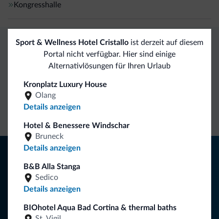
Kongresshalle
Sport & Wellness Hotel Cristallo
ist derzeit auf diesem
Portal nicht verfügbar. Hier sind einige
Exklusive Vorteile von Dolomiti.it
Alternativlösungen für Ihren Urlaub
Direkter
Vorteilhafte
Kronplatz Luxury House
Olang
Kontakt
Preise
Unverbindliche
Details anzeigen
Anfragen
Hotel & Benessere Windschar
Bruneck
Details anzeigen
Tipps aus den Dolomiten
B&B Alla Stanga
Sie erhalten Informationen, exklusive Angebote und
Sedico
Neuigkeiten für Ihren Urlaub in den Dolomiten.
Details anzeigen
BIOhotel Aqua Bad Cortina & thermal baths
St. Vigil