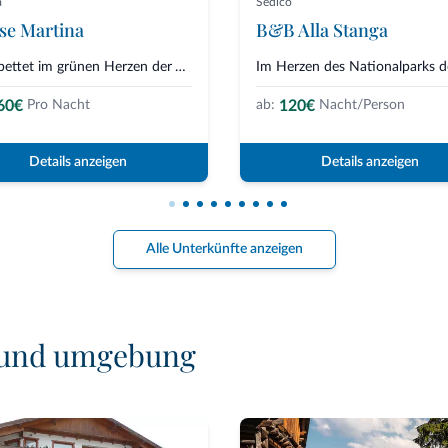
a
Sedico
se Martina
B&B Alla Stanga
Eingebettet im grünen Herzen der Valbelluna ist House Martina eine Doppelha...
60€
120€
Pro Nacht
ab:
Nacht/Person
Details anzeigen
Details anzeigen
Alle Unterkünfte anzeigen
o und umgebung