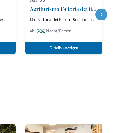
Sospirolo
Tambre
Agriturismo Fattoria dei fiori
Fanta
Im Herzen des Nationalparks der Dolomiten von Belluno, entlang der Straße,...
Die Fattoria dei Fiori in Sospirolo ist ein einzigartiger Ort, an dem sich...
70€
230
ab:
Nacht/Person
ab:
Details anzeigen