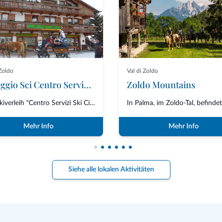
 Zoldo
Val di Zoldo
Noleggio Sci Centro Servizi Sci Civetta
Zoldo Mountains
Der Skiverleih "Centro Servizi Ski Civetta" befindet sich in Pecol, dem Aus...
Mehr Info
Mehr Info
Siehe alle lokalen Aktivitäten