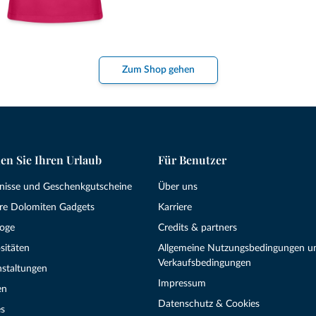
Zum Shop gehen
en Sie Ihren Urlaub
Für Benutzer
bnisse und Geschenkgutscheine
Über uns
re Dolomiten Gadgets
Karriere
loge
Credits & partners
sitäten
Allgemeine Nutzungsbedingungen u
Verkaufsbedingungen
nstaltungen
Impressum
en
Datenschutz & Cookies
s