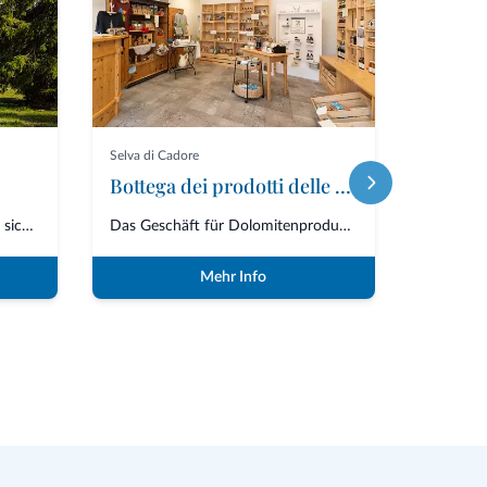
Selva di Cadore
Selva di C
Bottega dei prodotti delle Dolomiti
Seggio
In Palma, im Zoldo-Tal, befindet sich Zoldo Mountains, ein Unternehmen, das...
Das Geschäft für Dolomitenprodukte ist ein kleines Geschäft in Selva di Cad...
Mehr Info