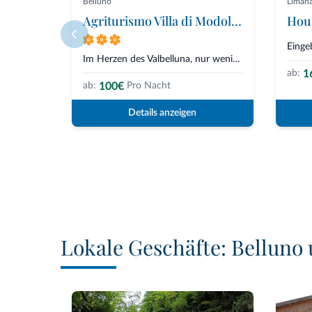
Belluno
Liman
Agriturismo Villa di Modolo - Cortile della Latteria
Hou
Im Herzen des Valbelluna, nur wenige Kilometer von Belluno entfernt, erhebt...
1
ab:
100€
ab:
Pro Nacht
Details anzeigen
Lokale Geschäfte: Bellun