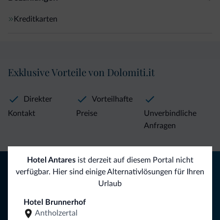
Kreditkarten
Exklusive Vorteile von Dolomiti.it
Direkter
Vorteilhafte
Kontakt
Preise
Unverbindliche
Anfragen
Hotel Antares
ist derzeit auf diesem Portal nicht
Tipps aus den Dolomiten
verfügbar. Hier sind einige Alternativlösungen für Ihren
Urlaub
Sie erhalten Informationen, exklusive Angebote und
Neuigkeiten für Ihren Urlaub in den Dolomiten.
Hotel Brunnerhof
Antholzertal