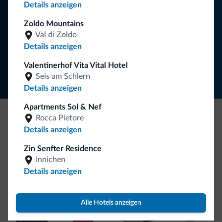
Details anzeigen
NEWSLETTER ABONNIEREN
Zoldo Mountains
Val di Zoldo
Details anzeigen
Folgen Sie Dolomiti.it auf
Valentinerhof Vita Vital Hotel
Seis am Schlern
Details anzeigen
Apartments Sol & Nef
Rocca Pietore
Seien Sie originell, entdecken Sie die neue
Details anzeigen
Kollektion
Zin Senfter Residence
So viele von Ihnen haben uns gefragt. Die neue Kollektion
Innichen
von Dolomiti.it ist da!
Details anzeigen
Alle Hotels anzeigen