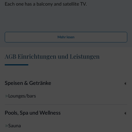
Each one has a balcony and satellite TV.
At breakfast, you can enjoy a varied buffet that includes
Mehr lesen
fresh fruit, cold cuts and homemade cakes.
AGB Einrichtungen und Leistungen
The Clarofonte is 300 metres from a bus stop linking with
Feltre and Trento Train Stations. From December until
Speisen & Getränke
March, guests can take the free local shuttle bus to the
nearest ski slopes, 12 km away.
Lounges/bars
Pools, Spa und Wellness
Sauna