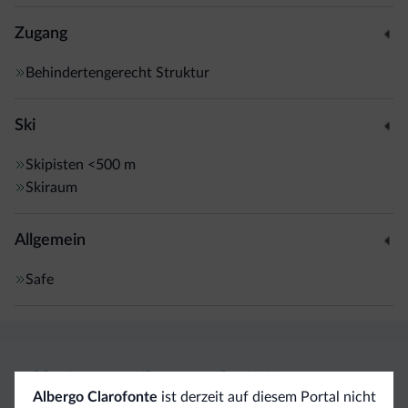
Zugang
Behindertengerecht Struktur
Ski
Skipisten
<500 m
Skiraum
Allgemein
Safe
Exklusive Vorteile von Dolomiti.it
Albergo Clarofonte
ist derzeit auf diesem Portal nicht