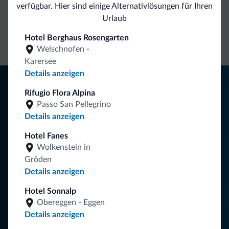
verfügbar. Hier sind einige Alternativlösungen für Ihren
Direkter
Vorteilhafte
Urlaub
Kontakt
Preise
Unverbindliche
Hotel Berghaus Rosengarten
Anfragen
Welschnofen -
Karersee
Details anzeigen
Tipps aus den Dolomiten
Rifugio Flora Alpina
Sie erhalten Informationen, exklusive Angebote und
Passo San Pellegrino
Neuigkeiten für Ihren Urlaub in den Dolomiten.
Details anzeigen
Hotel Fanes
Wolkenstein in
NEWSLETTER ABONNIEREN
Gröden
Details anzeigen
Folgen Sie Dolomiti.it auf
Hotel Sonnalp
Obereggen - Eggen
Details anzeigen