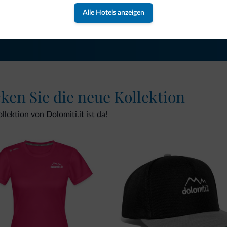
Alle Hotels anzeigen
NEWSLETTER ABONNIEREN
cken Sie die neue Kollektion
lektion von Dolomiti.it ist da!