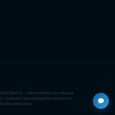
03027860216 - voll einbezahltes Grundkapital
. | Dolomiti.it Zeitung Registrierungsnummer
 Rechte vorbehalten.