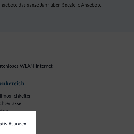
Angebote das ganze Jahr über. Spezielle Angebote
stenloses WLAN-Internet
enbereich
llmöglichkeiten
chterrasse
rten
rasse
nativlösungen