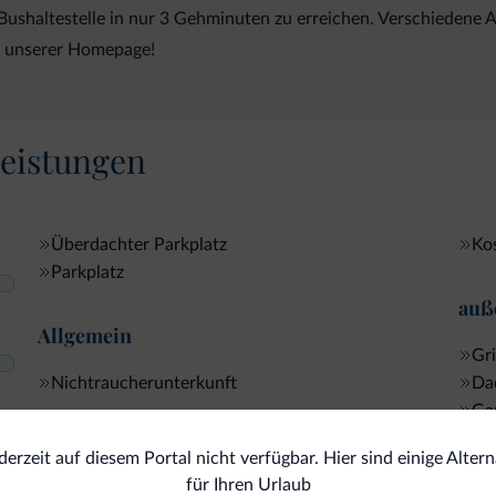
d Bushaltestelle in nur 3 Gehminuten zu erreichen. Verschiedene 
uf unserer Homepage!
eistungen
Überdachter Parkplatz
Ko
Parkplatz
auß
Allgemein
Gri
Nichtraucherunterkunft
Da
Ga
Ter
Internet
 derzeit auf diesem Portal nicht verfügbar. Hier sind einige Alter
für Ihren Urlaub