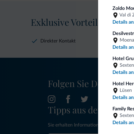
Zoldo Mo
Val di 
Exklusive Vorteile von Dol
Details a
Desilvestr
Moen
Direkter Kontakt
Details a
Hotel Gru
Sexten
Details a
Folgen Sie Dolomiti.it
Hotel Her
Lüsen
Details a
Tipps aus den Dolom
Family Re
Sexten
Details a
Sie erhalten Informationen, exklusive An