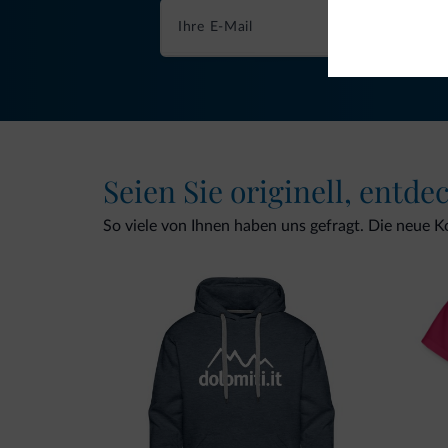
Seien Sie originell, entde
So viele von Ihnen haben uns gefragt. Die neue Kol