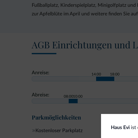
Fußballplatz, Kinderspielplatz, Minigolfplatz un
zur Apfelblüte im April und weitere finden Sie a
AGB Einrichtungen und L
Anreise:
14:00
18:00
Abreise:
08:00
10:00
Parkmöglichkeiten
Haus Evi
ist
Kostenloser Parkplatz