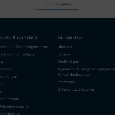
Zum Shop gehen
en Sie Ihren Urlaub
Für Benutzer
bnisse und Geschenkgutscheine
Über uns
re Dolomiten Gadgets
Karriere
loge
Credits & partners
sitäten
Allgemeine Nutzungsbedingungen u
Verkaufsbedingungen
nstaltungen
Impressum
en
Datenschutz & Cookies
s
sche Rezepte
Dolomiten erreichen
ervorhersage