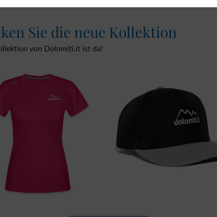
cken Sie die neue Kollektion
lektion von Dolomiti.it ist da!