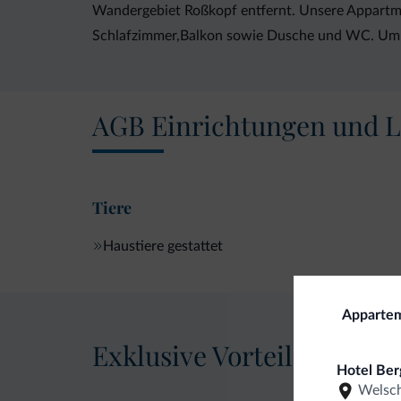
Wandergebiet Roßkopf entfernt. Unsere Appartme
Schlafzimmer,Balkon sowie Dusche und WC. Um Wä
AGB Einrichtungen und L
Tiere
Haustiere gestattet
Appartem
Exklusive Vorteile von Dol
Hotel Ber
Welsch