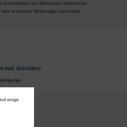
tet und bestehen aus Wohnraum, Kochnische,
t alles in unseren Wohnungen vorhanden.
t und Aktivitäten
ekkingwege
ind einige