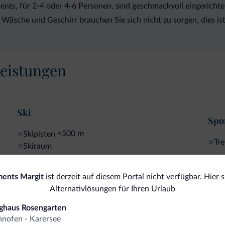
nts, für 2-4 oder 4-6 Personen, sind geschmackvoll eingerich
sche und Geschirr brauchen Sie sich nicht zu sorgen, dies is
eistungen
Ski
Spor
<500 m
Skipisten
Tr
Skiraum
ents Margit
ist derzeit auf diesem Portal nicht verfügbar. Hier s
Alternativlösungen für Ihren Urlaub
omiti.it
ghaus Rosengarten
nofen - Karersee