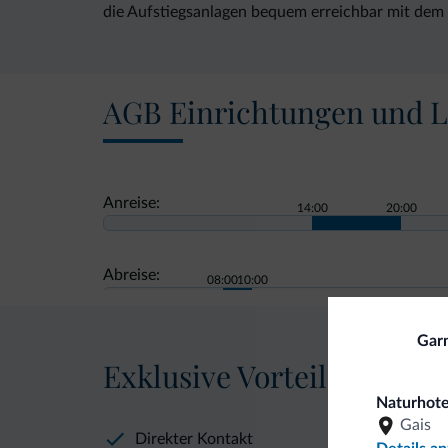
die Aufstiegsanlagen bequem erreichbar mit dem S
AGB Einrichtungen und L
Anreise:
14:00
20:00
Abreise:
08:00
10:00
Garn
Exklusive Vorteile von Dol
Naturhote
Gais
Direkter Kontakt