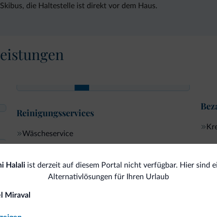
kibus, die Haltestelle ist direkt vor dem Haus.
eistungen
Bez
Reinigungsservices
Kre
Wäscheservice
i Halali
ist derzeit auf diesem Portal nicht verfügbar. Hier sind e
omiti.it
Alternativlösungen für Ihren Urlaub
l Miraval
Vorteilhafte Preise