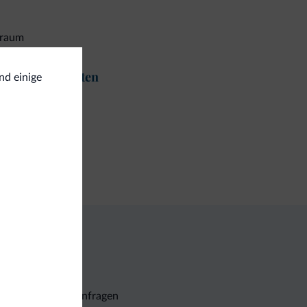
iraum
t und Aktivitäten
nd einige
ekkingwege
gemein
fe
Unverbindliche Anfragen