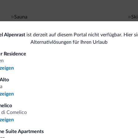
Sauna
Sk
Tiere
Spor
l Alpenrast
ist derzeit auf diesem Portal nicht verfügbar. Hier si
Alternativlösungen für Ihren Urlaub
Haustiere gestattet
Tr
er Residence
en
Ski
All
nzeigen
<500 m
Skipisten
Sa
 Alto
a
nzeigen
elico
omiti.it
 di Comelico
nzeigen
e Suite Apartments
Vorteilhafte Preise