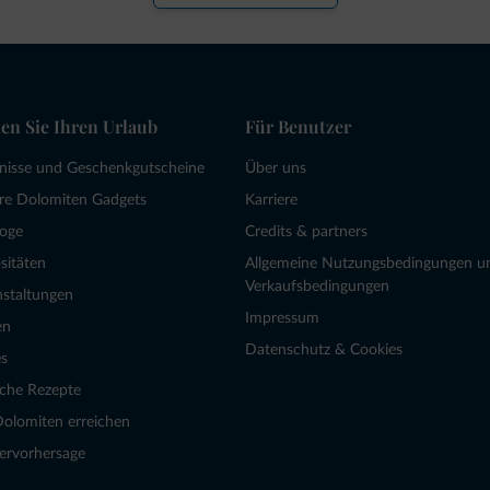
en Sie Ihren Urlaub
Für Benutzer
bnisse und Geschenkgutscheine
Über uns
re Dolomiten Gadgets
Karriere
loge
Credits & partners
sitäten
Allgemeine Nutzungsbedingungen u
Verkaufsbedingungen
nstaltungen
Impressum
en
Datenschutz & Cookies
s
sche Rezepte
Dolomiten erreichen
ervorhersage