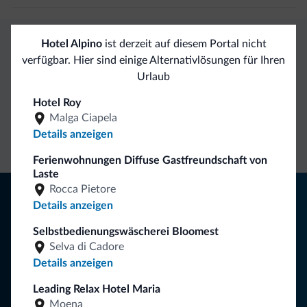
Hotel Alpino
ist derzeit auf diesem Portal nicht
Exklusive Vorteile von Dolomiti.it
verfügbar. Hier sind einige Alternativlösungen für Ihren
Urlaub
Direkter
Vorteilhafte
Hotel Roy
Malga Ciapela
Kontakt
Preise
Unverbindliche
Details anzeigen
Anfragen
Ferienwohnungen Diffuse Gastfreundschaft von
Laste
Rocca Pietore
Tipps aus den Dolomiten
Details anzeigen
Sie erhalten Informationen, exklusive Angebote und
Selbstbedienungswäscherei Bloomest
Neuigkeiten für Ihren Urlaub in den Dolomiten.
Selva di Cadore
Details anzeigen
Leading Relax Hotel Maria
NEWSLETTER ABONNIEREN
Moena