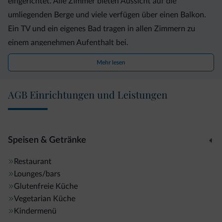
eingerichtet. Alle Zimmer bieten Aussicht auf die
umliegenden Berge und viele verfügen über einen Balkon.
Ein TV und ein eigenes Bad tragen in allen Zimmern zu
einem angenehmen Aufenthalt bei.
Mehr lesen
Das Frühstücksbuffet umfasst süße und herzhafte Speisen
wie hausgemachte Marmeladen, Eier, Wurst und Käse. Im
AGB Einrichtungen und Leistungen
Restaurant können Sie Ihre Speisen sowohl à la carte als
auch vom Buffet wählen. Das Restaurant ist zum Mittag-
und Abendessen geöffnet.
Speisen & Getränke
Die hoteleigene Cocktailbar ist bis Mitternacht geöffnet
Restaurant
und in der gemütlichen Bibliothek finden Sie eine kleine
Lounges/bars
Auswahl an Büchern und einen Kamin.
Glutenfreie Küche
Vegetarian Küche
Ein kostenloser, öffentlicher Skibus hält nur 10 m entfernt
Kindermenü