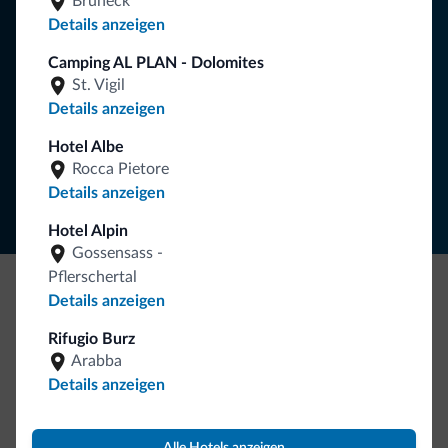
Bruneck
Neuigkeiten für Ihren Urlaub in den Dolomiten.
Details anzeigen
Camping AL PLAN - Dolomites
St. Vigil
NEWSLETTER ABONNIEREN
Details anzeigen
Hotel Albe
Folgen Sie Dolomiti.it auf
Rocca Pietore
Details anzeigen
Hotel Alpin
Gossensass -
Pflerschertal
Details anzeigen
Seien Sie originell, entdecken Sie die neue
Rifugio Burz
Kollektion
Arabba
So viele von Ihnen haben uns gefragt. Die neue Kollektion
Details anzeigen
von Dolomiti.it ist da!