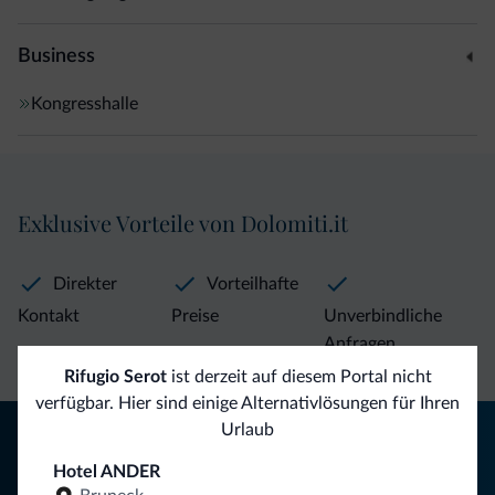
Business
Kongresshalle
Exklusive Vorteile von Dolomiti.it
Direkter
Vorteilhafte
Kontakt
Preise
Unverbindliche
Anfragen
Rifugio Serot
ist derzeit auf diesem Portal nicht
verfügbar. Hier sind einige Alternativlösungen für Ihren
Tipps aus den Dolomiten
Urlaub
Hotel ANDER
Sie erhalten Informationen, exklusive Angebote und