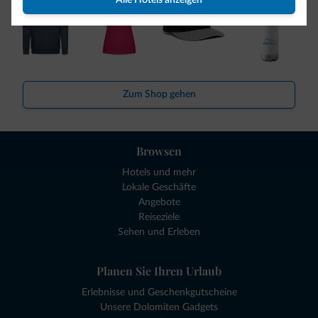
Alle Hotels anzeigen
Zum Shop gehen
Browsen
Hotels und mehr
Lokale Geschäfte
Angebote
Reiseziele
Sehen und Erleben
Planen Sie Ihren Urlaub
Erlebnisse und Geschenkgutscheine
Unsere Dolomiten Gadgets