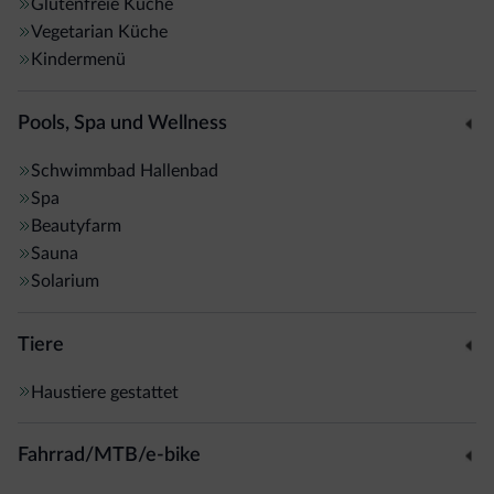
führt. Kostenfreie Parkplätze sind verfügbar und zur
Glutenfreie Küche
Vegetarian Küche
Autobahn A22 gelangen Sie nach 17 km.
Kindermenü
Pools, Spa und Wellness
Schwimmbad
Hallenbad
Spa
Beautyfarm
Sauna
Solarium
Tiere
Haustiere gestattet
Fahrrad/MTB/e-bike