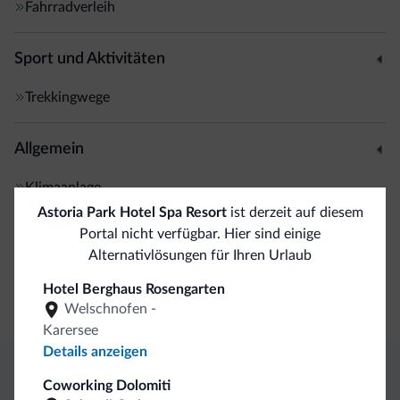
Fahrradverleih
Sport und Aktivitäten
Trekkingwege
Allgemein
Klimaanlage
Safe
Astoria Park Hotel Spa Resort
ist derzeit auf diesem
Portal nicht verfügbar. Hier sind einige
Alternativlösungen für Ihren Urlaub
Business
Hotel Berghaus Rosengarten
Kongresshalle
Welschnofen -
Karersee
Details anzeigen
Coworking Dolomiti
Exklusive Vorteile von Dolomiti.it