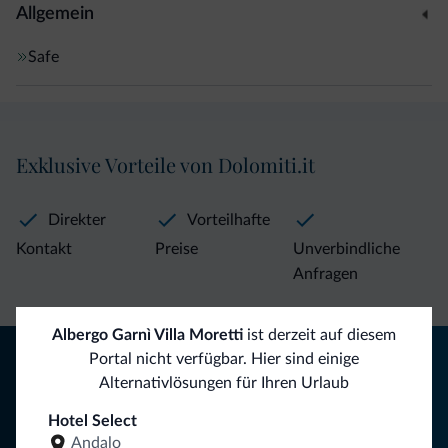
Allgemein
Safe
Exklusive Vorteile von Dolomiti.it
Direkter
Vorteilhafte
Kontakt
Preise
Unverbindliche
Anfragen
Albergo Garnì Villa Moretti
ist derzeit auf diesem
Tipps aus den Dolomiten
Portal nicht verfügbar. Hier sind einige
Alternativlösungen für Ihren Urlaub
Sie erhalten Informationen, exklusive Angebote und
Hotel Select
Neuigkeiten für Ihren Urlaub in den Dolomiten.
Andalo