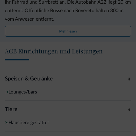
Ihr Fahrrad und Surfbrett an. Die Autobahn A22 liegt 20 km
entfernt. Öffentliche Busse nach Rovereto halten 300 m
vom Anwesen entfernt.
Mehr lesen
Die Villa Moretti serviert Ihnen ein kontinentales Frühstück
- bei schönem Wetter auf der Gartenterrasse. Ebenso lädt
AGB Einrichtungen und Leistungen
eine kleine Bar zum Verweilen ein. Restaurants und
Geschäfte befinden sich in der Stadtmitte, eine 5-minütige
Autofahrt entfernt.
Speisen & Getränke
Lounges/bars
Tiere
Haustiere gestattet