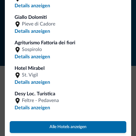
Details anzeigen
Giallo Dolomiti
NEWSLETTER ABONNIEREN
Pieve di Cadore
Details anzeigen
Folgen Sie Dolomiti.it auf
Agriturismo Fattoria dei fiori
Sospirolo
Details anzeigen
Hotel Mirabel
St. Vigil
Details anzeigen
Seien Sie originell, entdecken Sie die neue
Kollektion
Desy Loc. Turistica
Feltre - Pedavena
So viele von Ihnen haben uns gefragt. Die neue Kollektion
Details anzeigen
von Dolomiti.it ist da!
Alle Hotels anzeigen