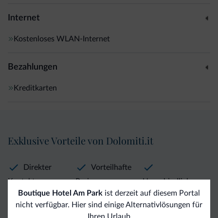
italienischen Highlights • Diplomierter Weinsommelier mit
grandioser Weinauswahl zu Top-Preisen
Internet
Kostenloses WLAN-Internet
Bezahlungen
Kreditkarten
Exklusive Vorteile von Dolomiti.it
Direkter
Vorteilhafte
Kontakt
Preise
Unverbindliche
Boutique Hotel Am Park
ist derzeit auf diesem Portal
Anfragen
nicht verfügbar. Hier sind einige Alternativlösungen für
Ihren Urlaub