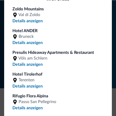
Tipps aus den Dolomiten
Zoldo Mountains
Val di Zoldo
Sie erhalten Informationen, exklusive Angebote und
Details anzeigen
Neuigkeiten für Ihren Urlaub in den Dolomiten.
Hotel ANDER
Bruneck
Details anzeigen
NEWSLETTER ABONNIEREN
Presulis Hideaway Apartments & Restaurant
Völs am Schlern
Folgen Sie Dolomiti.it auf
Details anzeigen
Hotel Tirolerhof
Terenten
Details anzeigen
Rifugio Flora Alpina
Passo San Pellegrino
Seien Sie originell, entdecken Sie die neue
Details anzeigen
Kollektion