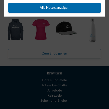
So viele von Ihnen haben uns gefragt. Die neue Kollektion
Alle Hotels anzeigen
von Dolomiti.it ist da!
Zum Shop gehen
Browsen
Hotels und mehr
Lokale Geschäfte
Angebote
Reiseziele
Sehen und Erleben