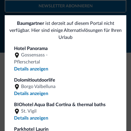
NEWSLETTER ABONNIEREN
Baumgartner
ist derzeit auf diesem Portal nicht
Folgen Sie Dolomiti.it auf
verfügbar. Hier sind einige Alternativlösungen für Ihren
Urlaub
Hotel Panorama
Gossensass -
Pflerschertal
Details anzeigen
Seien Sie originell, entdecken Sie die neue
Kollektion
Dolomitioutdoorlife
Borgo Valbelluna
So viele von Ihnen haben uns gefragt. Die neue Kollektion
Details anzeigen
von Dolomiti.it ist da!
BIOhotel Aqua Bad Cortina & thermal baths
St. Vigil
Details anzeigen
Parkhotel Laurin