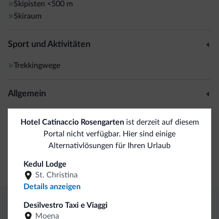
Skipisten
<500 m
Skiraum
Sport und Aktivitäten
Trekkingwege
Allgemein
Safe
Hotel Catinaccio Rosengarten
ist derzeit auf diesem
Portal nicht verfügbar. Hier sind einige
Business
Alternativlösungen für Ihren Urlaub
Kedul Lodge
Kongresshalle
St. Christina
Details anzeigen
Desilvestro Taxi e Viaggi
Exklusive Vorteile von Dolomiti.it
Moena