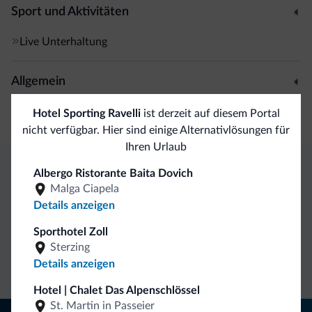
Sport und Aktivitäten
Live Unterhaltung
Allgemein
Safe
Hotel Sporting Ravelli
ist derzeit auf diesem Portal
nicht verfügbar. Hier sind einige Alternativlösungen für
Ihren Urlaub
Albergo Ristorante Baita Dovich
Exklusive Vorteile von Dolomiti.it
Malga Ciapela
Details anzeigen
Direkter
Vorteilhafte
Sporthotel Zoll
Kontakt
Preise
Unverbindliche
Sterzing
Anfragen
Details anzeigen
Hotel | Chalet Das Alpenschlössel
St. Martin in Passeier