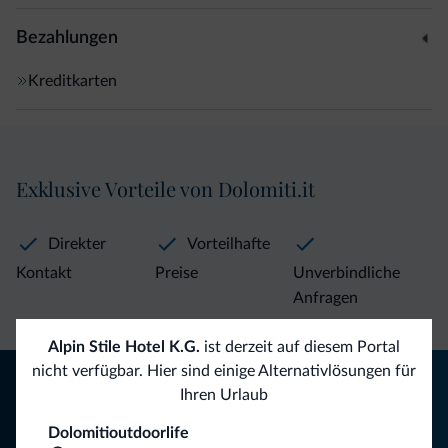
Bezahlungen
Kreditkarten
Exklusive Vorteile von Dolomiti.it
Direkter
Vorteilhafte
Kontakt
Preise
Unverbindliche
Anfragen
Alpin Stile Hotel K.G.
ist derzeit auf diesem Portal
nicht verfügbar. Hier sind einige Alternativlösungen für
Tipps aus den Dolomiten
Ihren Urlaub
Sie erhalten Informationen, exklusive Angebote und
Dolomitioutdoorlife
Neuigkeiten für Ihren Urlaub in den Dolomiten.