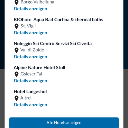
Borgo Valbelluna
Details anzeigen
BIOhotel Aqua Bad Cortina & thermal baths
NEWSLETTER ABONNIEREN
St. Vigil
Details anzeigen
Folgen Sie Dolomiti.it auf
Noleggio Sci Centro Servizi Sci Civetta
Val di Zoldo
Details anzeigen
Alpine Nature Hotel Stoll
Gsieser Tal
Details anzeigen
Seien Sie originell, entdecken Sie die neue
Hotel Langeshof
Kollektion
Altrei
So viele von Ihnen haben uns gefragt. Die neue Kollektion
Details anzeigen
von Dolomiti.it ist da!
Alle Hotels anzeigen