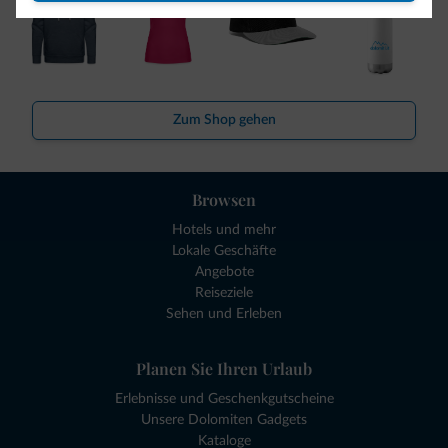
Zum Shop gehen
Browsen
Hotels und mehr
Lokale Geschäfte
Angebote
Reiseziele
Sehen und Erleben
Planen Sie Ihren Urlaub
Erlebnisse und Geschenkgutscheine
Unsere Dolomiten Gadgets
Kataloge