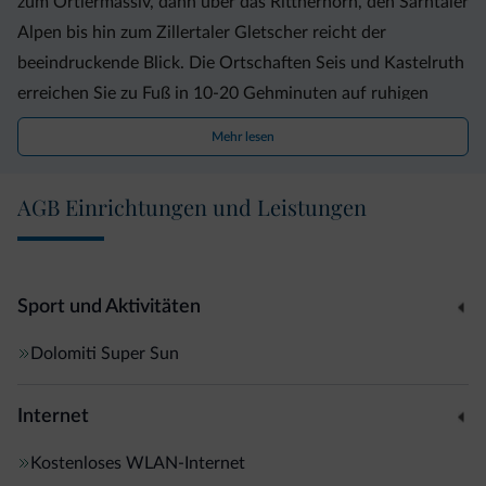
zum Ortlermassiv, dann über das Rittnerhorn, den Sarntaler
Alpen bis hin zum Zillertaler Gletscher reicht der
beeindruckende Blick. Die Ortschaften Seis und Kastelruth
erreichen Sie zu Fuß in 10-20 Gehminuten auf ruhigen
Wanderwegen, wobei Sie manchen idyllischen Winkel
Mehr lesen
entdecken werden. Die Bushaltestelle ist 2 Gehminuten
entfernt.
AGB Einrichtungen und Leistungen
Sport und Aktivitäten
Dolomiti Super Sun
Internet
Kostenloses WLAN-Internet