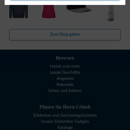
Zum Shop gehen
Browsen
Hotels und mehr
Lokale Geschäfte
Angebote
Reiseziele
Sehen und Erleben
Planen Sie Ihren Urlaub
Erlebnisse und Geschenkgutscheine
Unsere Dolomiten Gadgets
Kataloge