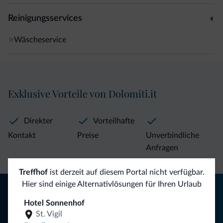
Reinigungsservices
Wäscheservice
Exklusive Vorteile von Dolomiti.it
Direkter
Vorteilhafte
Kontakt
Preise
Unverbindliche
Anfragen
Treffhof
ist derzeit auf diesem Portal nicht verfügbar.
Hier sind einige Alternativlösungen für Ihren Urlaub
Tipps aus den Dolomiten
Hotel Sonnenhof
Sie erhalten Informationen, exklusive Angebote und
St. Vigil
Neuigkeiten für Ihren Urlaub in den Dolomiten.