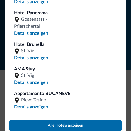
Details anzeigen
Hotel Panorama
Gossensass -
NEWSLETTER ABONNIEREN
Pflerschertal
Details anzeigen
Folgen Sie Dolomiti.it auf
Hotel Brunella
St. Vigil
Details anzeigen
AMA Stay
St. Vigil
Details anzeigen
Seien Sie originell, entdecken Sie die neue
Appartamento BUCANEVE
Kollektion
Pieve Tesino
So viele von Ihnen haben uns gefragt. Die neue Kollektion
Details anzeigen
von Dolomiti.it ist da!
Alle Hotels anzeigen