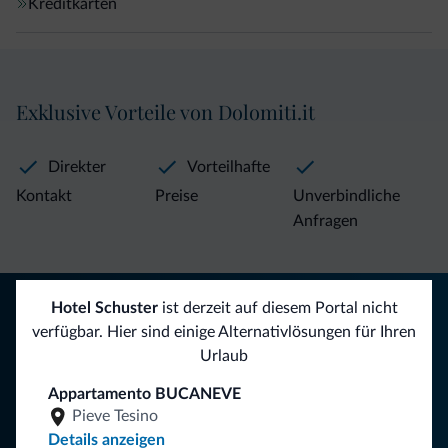
Kreditkarten
Exklusive Vorteile von Dolomiti.it
Direkter
Vorteilhafte
Kontakt
Preise
Unverbindliche
Anfragen
Tipps aus den Dolomiten
Hotel Schuster
ist derzeit auf diesem Portal nicht
verfügbar. Hier sind einige Alternativlösungen für Ihren
Sie erhalten Informationen, exklusive Angebote und
Urlaub
Neuigkeiten für Ihren Urlaub in den Dolomiten.
Appartamento BUCANEVE
Pieve Tesino
Details anzeigen