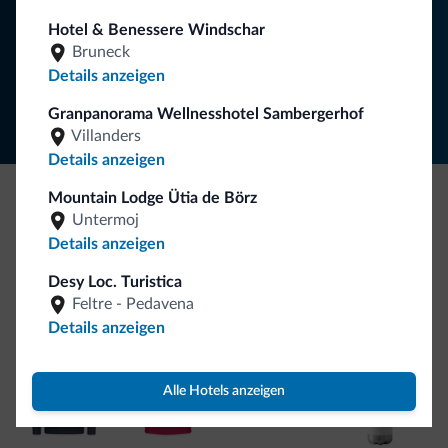
NEWSLETTER ABONNIEREN
Hotel & Benessere Windschar
Bruneck
Folgen Sie Dolomiti.it auf
Details anzeigen
Granpanorama Wellnesshotel Sambergerhof
Villanders
Details anzeigen
Mountain Lodge Ütia de Börz
Untermoj
Seien Sie originell, entdecken Sie die neue
Details anzeigen
Kollektion
Desy Loc. Turistica
So viele von Ihnen haben uns gefragt. Die neue Kollektion
Feltre - Pedavena
von Dolomiti.it ist da!
Details anzeigen
Alle Hotels anzeigen