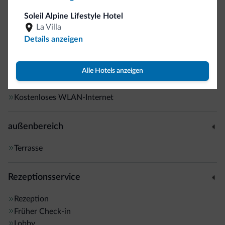
Innenflure
Soleil Alpine Lifestyle Hotel
Nichtraucherunterkunft
La Villa
WLAN im Gästezimmer
Details anzeigen
Motorradfahrer willkommen
Alle Hotels anzeigen
Internet
Kostenloses WLAN-Internet
außenbereich
Terrasse
Rezeptionsservice
Rezeption
Früher Check-in
Lobby