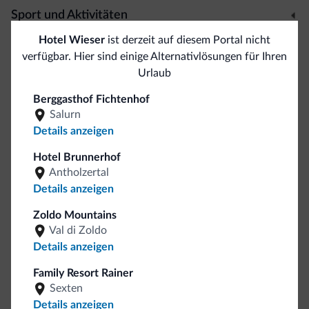
Sport und Aktivitäten
Hotel Wieser
ist derzeit auf diesem Portal nicht
Fitnesscenter
<500 m
verfügbar. Hier sind einige Alternativlösungen für Ihren
Bergsport
Urlaub
Klettern
Golfplatz
5 km
Berggasthof Fichtenhof
Trekkingwege
Salurn
Details anzeigen
Rafting
Bogenschießen
1 km
Hotel Brunnerhof
Antholzertal
Allgemein
Details anzeigen
Zoldo Mountains
Aufzüge
Val di Zoldo
Safe
Details anzeigen
Mehrsprachiges Team
Italienisch
Family Resort Rainer
Englisch
Sexten
Deutsch
Details anzeigen