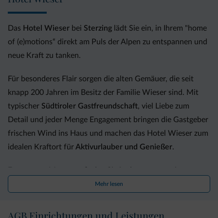
Das
Hotel Wieser
bei
Sterzing
lädt Sie ein, in Ihrem "home
of (e)motions“ direkt am Puls der Alpen zu entspannen und
neue Kraft zu tanken.
Für besonderes Flair sorgen die alten Gemäuer, die seit
knapp 200 Jahren im Besitz der Familie Wieser sind. Mit
typischer
Südtiroler Gastfreundschaft
, viel Liebe zum
Detail und jeder Menge Engagement bringen die Gastgeber
frischen Wind ins Haus und machen das Hotel Wieser zum
idealen Kraftort für
Aktivurlauber und Genießer
.
Entspannte Momente finden Sie in der neu renovierten
Wellnessoase
mit Indoor Pool und finnischer Sauna sowie
Mehr lesen
in den lichtdurchfluteten Zimmern mit modernem
Wohnkomfort.
AGB Einrichtungen und Leistungen