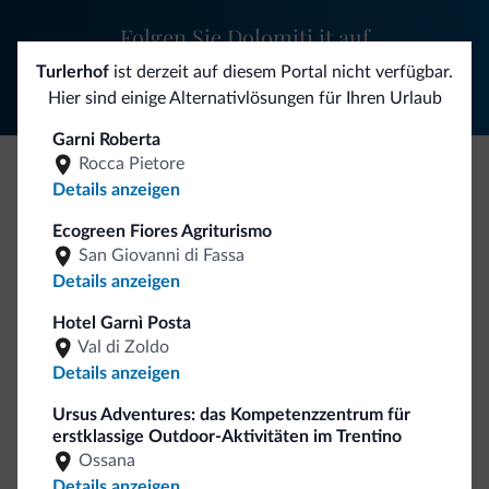
Folgen Sie Dolomiti.it auf
Turlerhof
ist derzeit auf diesem Portal nicht verfügbar.
Hier sind einige Alternativlösungen für Ihren Urlaub
Garni Roberta
Rocca Pietore
Details anzeigen
Seien Sie originell, entdecken Sie die neue
Kollektion
Ecogreen Fiores Agriturismo
San Giovanni di Fassa
So viele von Ihnen haben uns gefragt. Die neue Kollektion
Details anzeigen
von Dolomiti.it ist da!
Hotel Garnì Posta
Val di Zoldo
Details anzeigen
Ursus Adventures: das Kompetenzzentrum für
erstklassige Outdoor-Aktivitäten im Trentino
Ossana
Details anzeigen