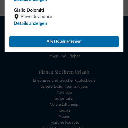
Zum Shop gehen
Giallo Dolomiti
Pieve di Cadore
Browsen
Details anzeigen
Hotels und mehr
Lokale Geschäfte
Alle Hotels anzeigen
Angebote
Reiseziele
Sehen und Erleben
Planen Sie Ihren Urlaub
Erlebnisse und Geschenkgutscheine
Unsere Dolomiten Gadgets
Kataloge
Kuriositäten
Veranstaltungen
Touren
Neues
Typische Rezepte