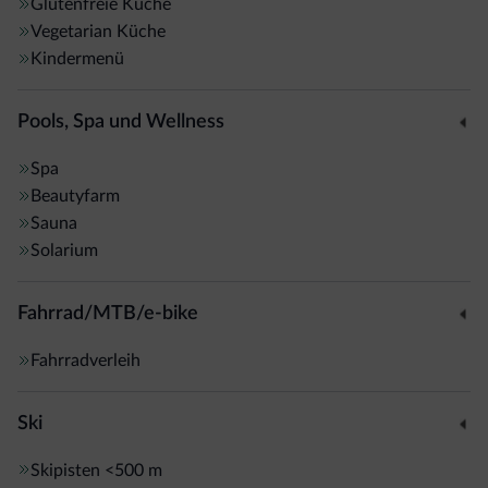
Buffet.
Glutenfreie Küche
Vegetarian Küche
Kindermenü
Pools, Spa und Wellness
Spa
Beautyfarm
Sauna
Solarium
Fahrrad/MTB/e-bike
Fahrradverleih
Ski
Skipisten
<500 m