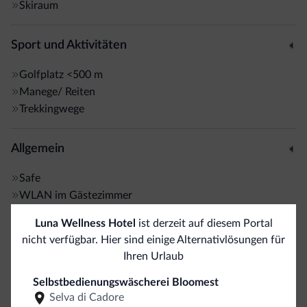
Skiraum
Sport und Aktivitäten
Golfplatz
<500 m
Manege/ Reiten
Trekkingwege
Allgemein
Safe
WLAN im Gästezimmer
Luna Wellness Hotel
ist derzeit auf diesem Portal
Business
nicht verfügbar. Hier sind einige Alternativlösungen für
Ihren Urlaub
Kongresshalle
Selbstbedienungswäscherei Bloomest
Selva di Cadore
Geschäfte