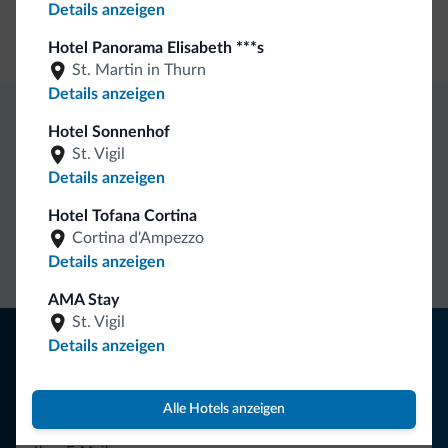
Details anzeigen
Boutiquen/Geschäfte
Hotel Panorama Elisabeth ***s
St. Martin in Thurn
Details anzeigen
Hotel Sonnenhof
Exklusive Vorteile von Dolomiti.it
St. Vigil
Details anzeigen
Direkter
Vorteilhafte
Hotel Tofana Cortina
Kontakt
Preise
Unverbindliche
Cortina d'Ampezzo
Anfragen
Details anzeigen
AMA Stay
St. Vigil
Tipps aus den Dolomiten
Details anzeigen
Sie erhalten Informationen, exklusive Angebote und
Neuigkeiten für Ihren Urlaub in den Dolomiten.
Alle Hotels anzeigen